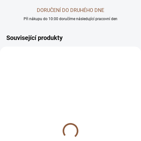
DORUČENÍ DO DRUHÉHO DNE
Při nákupu do 10:00 doručíme následující pracovní den
Související produkty
AKČNÍ CENA
SKLADEM
(>5 KS)
SKLADEM
(2 KS)
Lunnest ortopedická
Ortopedická matrace pro
matrace Ortho 89x58 cm
psa Relax 90x70 cm
šedá
béžová
1 076 Kč
994 Kč