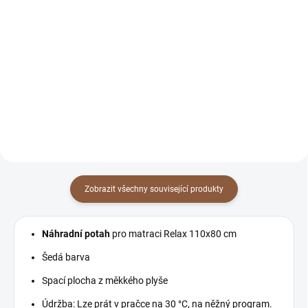
Do košíku
Do košíku
Ortopedická matrace Relax 90x70
cm – paměťová pěna, pratelný
potah, pro zdravý spánek.
Zobrazit všechny související produkty
Náhradní potah
pro matraci Relax 110x80 cm
Šedá barva
Spací plocha z měkkého plyše
Údržba: Lze prát v pračce na 30 °C, na něžný program.