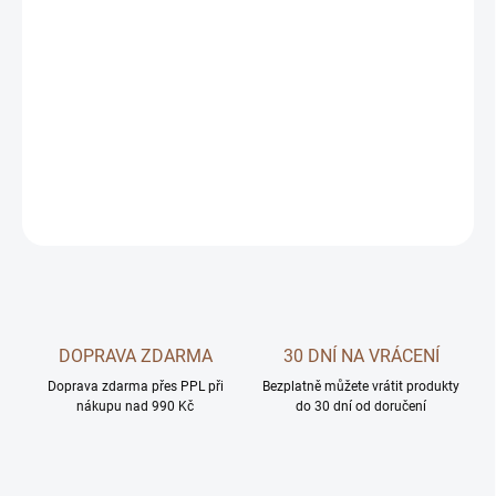
MOŽNOSTI
DORUČENÍ
Položka byla vyprodána…
Náhradní potah na matraci pro psa Relax 110x80 cm
DETAILNÍ INFORMACE
ZEPTAT SE
DOPRAVA ZDARMA
30 DNÍ NA VRÁCENÍ
Doprava zdarma přes PPL při
Bezplatně můžete vrátit produkty
nákupu nad 990 Kč
do 30 dní od doručení