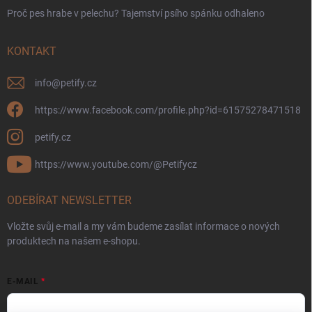
Proč pes hrabe v pelechu? Tajemství psího spánku odhaleno
KONTAKT
info
@
petify.cz
https://www.facebook.com/profile.php?id=61575278471518
petify.cz
https://www.youtube.com/@Petifycz
ODEBÍRAT NEWSLETTER
Vložte svůj e-mail a my vám budeme zasílat informace o nových
produktech na našem e-shopu.
E-MAIL