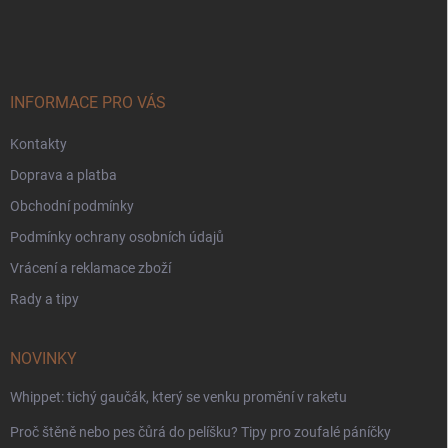
á
p
a
t
í
INFORMACE PRO VÁS
Kontakty
Doprava a platba
Obchodní podmínky
Podmínky ochrany osobních údajů
Vrácení a reklamace zboží
Rady a tipy
NOVINKY
Whippet: tichý gaučák, který se venku promění v raketu
Proč štěně nebo pes čůrá do pelíšku? Tipy pro zoufalé páníčky