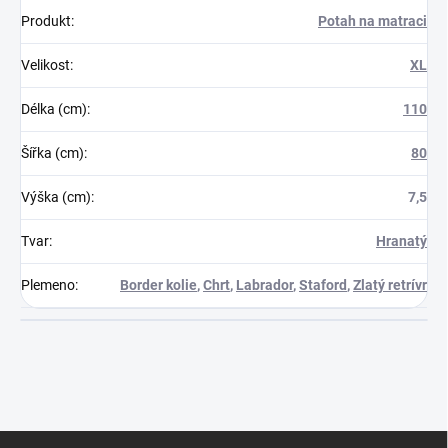
Produkt
:
Potah na matraci
Velikost
:
XL
Délka (cm)
:
110
Šířka (cm)
:
80
Výška (cm)
:
7,5
Tvar
:
Hranatý
Plemeno
:
Border kolie
,
Chrt
,
Labrador
,
Staford
,
Zlatý retrívr
Z