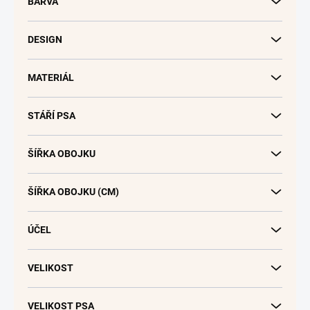
BARVA
ů
DESIGN
MATERIÁL
STÁŘÍ PSA
ŠÍŘKA OBOJKU
ŠÍŘKA OBOJKU (CM)
ÚČEL
VELIKOST
VELIKOST PSA