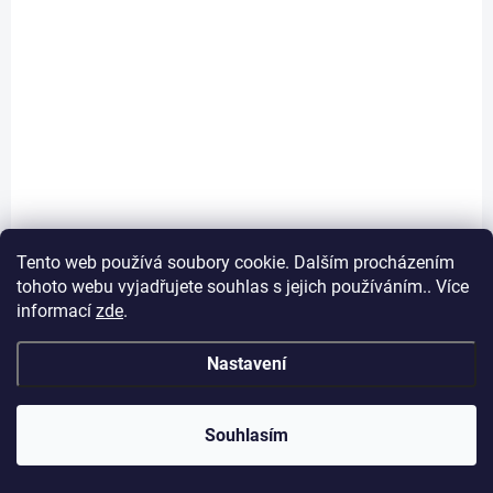
SKLADEM
Tento web používá soubory cookie. Dalším procházením
(3 KS)
tohoto webu vyjadřujete souhlas s jejich používáním.. Více
Kožený obojek pro psa Loyal hnědý
informací
zde
.
199 Kč
Detail
Nastavení
Stylový hnědý obojek Loyal z kůže – nastavitelný, pohodlný a odolný
pro každodenní použití.
Souhlasím