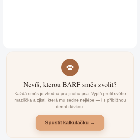
Stylový zelený obojek Buddy z kůže s pouzdrem pro AirTag – bezpečí,
odolnost a pohodlí pro střední a velké psy.
Nevíš, kterou BARF směs zvolit?
Každá směs je vhodná pro jiného psa. Vyplň profil svého
mazlíčka a zjisti, která mu sedne nejlépe — i s přibližnou
denní dávkou.
Spustit kalkulačku →