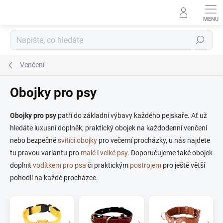
Přejít
na
obsah
Hledat
Venčení
Obojky pro psy
Obojky pro psy
patří do základní výbavy každého pejskaře. Ať už
hledáte luxusní doplněk, praktický obojek na každodenní venčení
nebo bezpečné
svítící obojky
pro večerní procházky, u nás najdete
tu pravou variantu pro
malé
i
velké psy
. Doporučujeme také obojek
doplnit
vodítkem pro psa
či praktickým
postrojem
pro ještě větší
pohodlí na každé procházce.