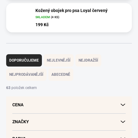
Kožený obojek pro psa Loyal červený
SKLADEM
(4 KS)
199 Kč
Ř
a
DOPORUČUJEME
NEJLEVNĚJŠÍ
NEJDRAŽŠÍ
z
e
NEJPRODÁVANĚJŠÍ
ABECEDNĚ
n
í
63
položek celkem
p
r
CENA
o
d
u
ZNAČKY
k
t