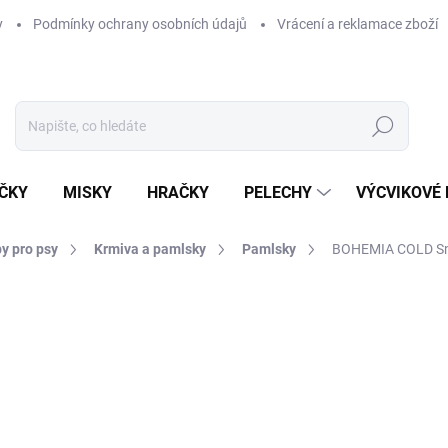
y
Podmínky ochrany osobních údajů
Vrácení a reklamace zboží
Hledat
ČKY
MISKY
HRAČKY
PELECHY
VÝCVIKOVÉ
y pro psy
Krmiva a pamlsky
Pamlsky
BOHEMIA COLD Sna
ní
ZNAČKA:
BOHEMIA
105 Kč
Měrná
525 Kč / 1 kg
cena:
SKLADEM U DODAVATELE -