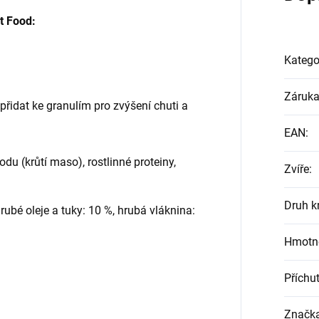
t Food:
Katego
Záruk
řidat ke granulím pro zvýšení chuti a
EAN
:
u (krůtí maso), rostlinné proteiny,
Zvíře
:
Druh k
rubé oleje a tuky: 10 %, hrubá vláknina:
Hmotno
Příchu
Značk