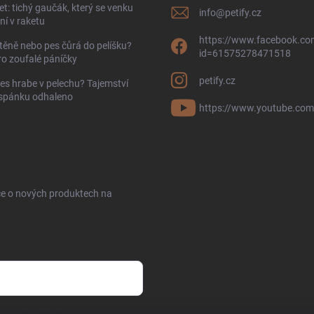
t: tichý gaučák, který se venku
info
@
petify.cz
í v raketu
https://www.facebook.com
těně nebo pes čůrá do pelíšku?
id=61575278471518
ro zoufalé páníčky
petify.cz
es hrabe v pelechu? Tajemství
 spánku odhaleno
https://www.youtube.com
ce o nových produktech na