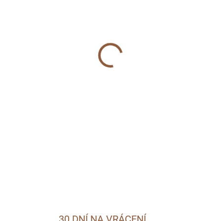
MŮŽEME DORUČIT DO:
11.8.2
−
+
DETAILNÍ INFORMACE
ZEPTAT SE
30 DNÍ NA VRÁCENÍ