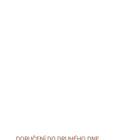
MOŽNOSTI DORUČENÍ
026
Přidat do košíku
DORUČENÍ DO DRUHÉHO DNE