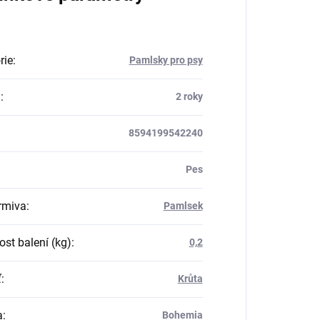
rie
:
Pamlsky pro psy
a
:
2 roky
8594199542240
Pes
rmiva
:
Pamlsek
st balení (kg)
:
0,2
ť
:
Krůta
a
:
Bohemia