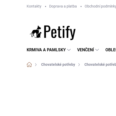
Přejít
Kontakty
Doprava a platba
Obchodní podmínk
na
obsah
KRMIVA A PAMLSKY
VENČENÍ
OBLE
Domů
Chovatelské potřeby
Chovatelské potřeb
Neohodnoceno
Podrobnosti hodnoce