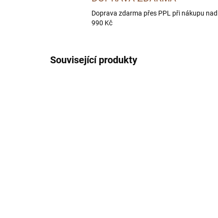
Doprava zdarma přes PPL při nákupu nad
990 Kč
Související produkty
BEZ OBILOVIN
BEZ OB
DIETNÍ
SKLADEM U DODAVATELE -
DORUČÍME DO 4 PRAC. DNÍ
BOHEMIA DIET Adult
BO
Horse 5 kg
Ve