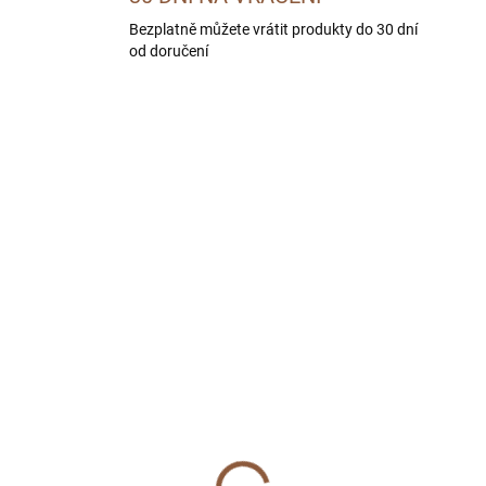
Bezplatně můžete vrátit produkty do 30 dní
od doručení
ILOVIN
BEZ OBILOVIN
SKLADEM U DODAVATELE -
SKLADEM U DODAVATE
DORUČÍME DO 4 PRAC. DNÍ
DORUČÍME DO 4 PRAC.
HEMIA WILD Adult
BOHEMIA WILD Puppy
nison 10 kg
Lamb 2 kg