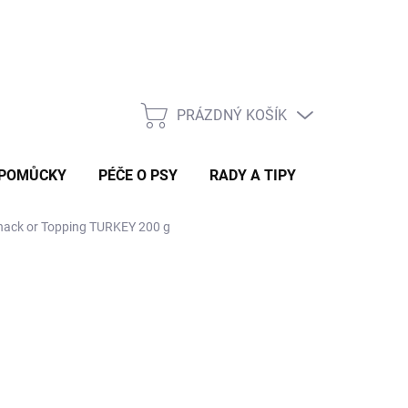
Rady a tipy
PRÁZDNÝ KOŠÍK
NÁKUPNÍ
KOŠÍK
 POMŮCKY
PÉČE O PSY
RADY A TIPY
ck or Topping TURKEY 200 g
 DORUČÍME DO 4 PRAC. DNÍ