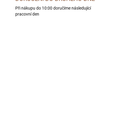
Při nákupu do 10:00 doručíme následující
pracovní den
BEZ OBILOVIN
LE -
SKLADEM U DODAVATELE -
 DNÍ
DORUČÍME DO 4 PRAC. DNÍ
BOHEMIA FRESH Puppy
Salmon 8 kg