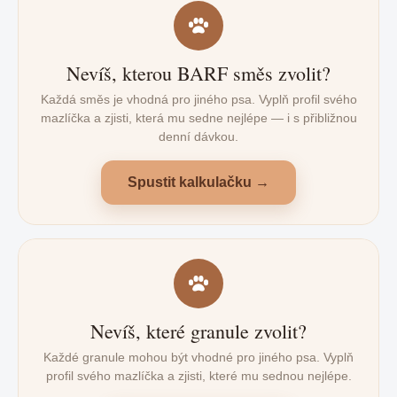
Nevíš, kterou BARF směs zvolit?
Každá směs je vhodná pro jiného psa. Vyplň profil svého
mazlíčka a zjisti, která mu sedne nejlépe — i s přibližnou
denní dávkou.
Spustit kalkulačku →
Nevíš, které granule zvolit?
Každé granule mohou být vhodné pro jiného psa. Vyplň
profil svého mazlíčka a zjisti, které mu sednou nejlépe.