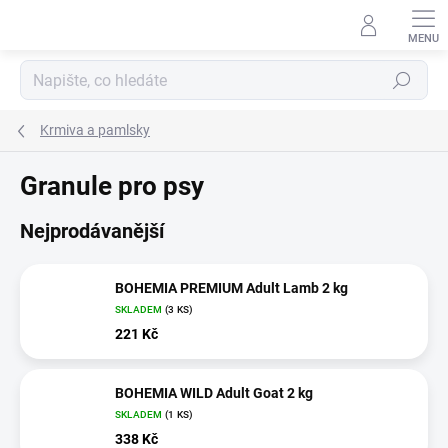
Přejít
na
obsah
Hledat
Krmiva a pamlsky
Granule pro psy
Nejprodávanější
BOHEMIA PREMIUM Adult Lamb 2 kg
SKLADEM
(3 KS)
221 Kč
BOHEMIA WILD Adult Goat 2 kg
SKLADEM
(1 KS)
338 Kč