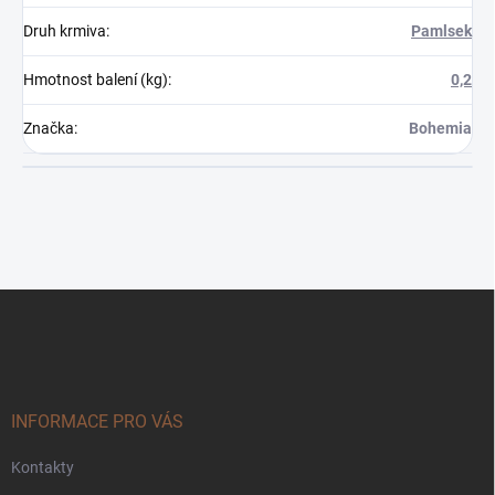
Druh krmiva
:
Pamlsek
Hmotnost balení (kg)
:
0,2
Značka
:
Bohemia
Z
á
p
a
t
í
INFORMACE PRO VÁS
Kontakty