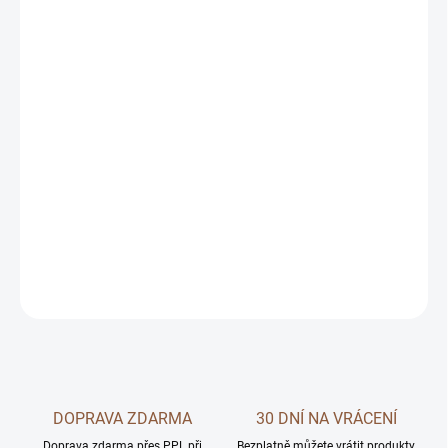
MŮŽEME
DORUČIT DO:
13.8.2026
MOŽNOSTI
DORUČENÍ
−
+
Přidat do košíku
DETAILNÍ INFORMACE
ZEPTAT SE
DOPRAVA ZDARMA
30 DNÍ NA VRÁCENÍ
Doprava zdarma přes PPL při
Bezplatně můžete vrátit produkty