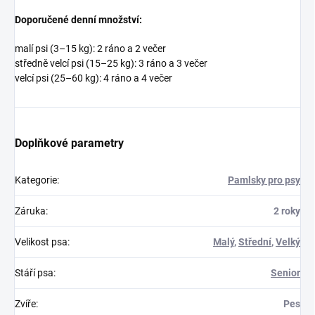
Doporučené denní množství:
malí psi (3–15 kg): 2 ráno a 2 večer
středně velcí psi (15–25 kg): 3 ráno a 3 večer
velcí psi (25–60 kg): 4 ráno a 4 večer
Doplňkové parametry
Kategorie
:
Pamlsky pro psy
Záruka
:
2 roky
Velikost psa
:
Malý
,
Střední
,
Velký
Stáří psa
:
Senior
Zvíře
:
Pes