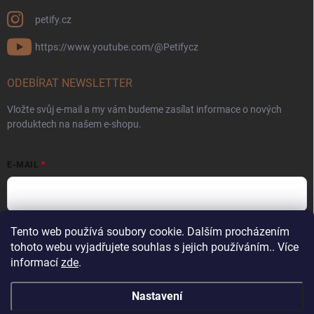
petify.cz
https://www.youtube.com/@Petifycz
ODEBÍRAT NEWSLETTER
Vložte svůj e-mail a my vám budeme zasílat informace o nových
produktech na našem e-shopu.
E-MAIL
Tento web používá soubory cookie. Dalším procházením
Vložením e-mailu souhlasíte s
podmínkami ochrany osobních údajů
tohoto webu vyjadřujete souhlas s jejich používáním.. Více
Přihlásit se
informací
zde
.
Nastavení