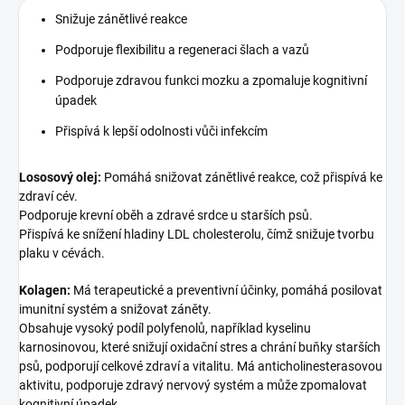
Snižuje zánětlivé reakce
Podporuje flexibilitu a regeneraci šlach a vazů
Podporuje zdravou funkci mozku a zpomaluje kognitivní
úpadek
Přispívá k lepší odolnosti vůči infekcím
Lososový olej:
Pomáhá snižovat zánětlivé reakce, což přispívá ke
zdraví cév.
Podporuje krevní oběh a zdravé srdce u starších psů.
Přispívá ke snížení hladiny LDL cholesterolu, čímž snižuje tvorbu
plaku v cévách.
Kolagen:
Má terapeutické a preventivní účinky, pomáhá posilovat
imunitní systém a snižovat záněty.
Obsahuje vysoký podíl polyfenolů, například kyselinu
karnosinovou, které snižují oxidační stres a chrání buňky starších
psů, podporují celkové zdraví a vitalitu. Má anticholinesterasovou
aktivitu, podporuje zdravý nervový systém a může zpomalovat
kognitivní úpadek.