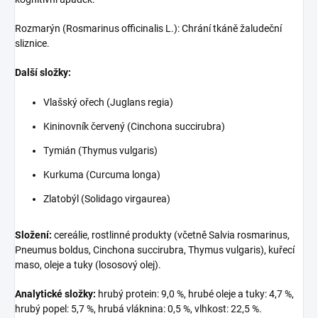
Rozmarýn (Rosmarinus officinalis L.): Chrání tkáně žaludeční
sliznice.
Další složky:
Vlašský ořech (Juglans regia)
Kininovník červený (Cinchona succirubra)
Tymián (Thymus vulgaris)
Kurkuma (Curcuma longa)
Zlatobýl (Solidago virgaurea)
Složení:
cereálie, rostlinné produkty (včetně Salvia rosmarinus,
Pneumus boldus, Cinchona succirubra, Thymus vulgaris), kuřecí
maso, oleje a tuky (lososový olej).
Analytické složky:
hrubý protein: 9,0 %, hrubé oleje a tuky: 4,7 %,
hrubý popel: 5,7 %, hrubá vláknina: 0,5 %, vlhkost: 22,5 %.