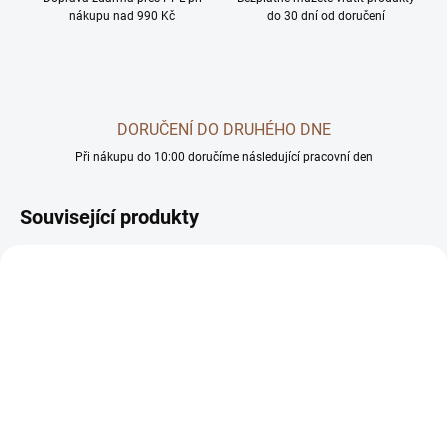
nákupu nad 990 Kč
do 30 dní od doručení
DORUČENÍ DO DRUHÉHO DNE
Při nákupu do 10:00 doručíme následující pracovní den
Související produkty
DOPORUČUJEME
SKLADEM
SKLADEM U DODAVATELE -
(1 KS)
DORUČÍME DO 4 PRAC. DNÍ