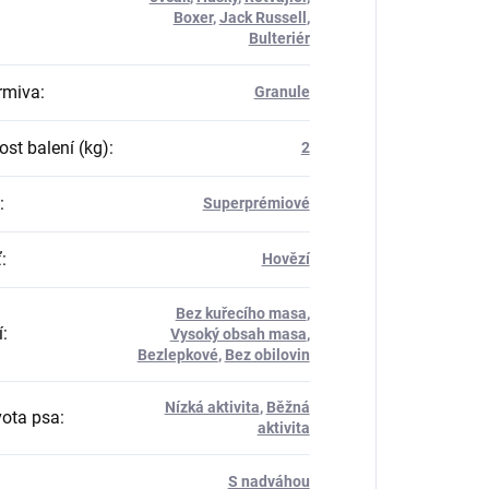
Boxer
,
Jack Russell
,
Bulteriér
rmiva
:
Granule
st balení (kg)
:
2
:
Superprémiové
ť
:
Hovězí
Bez kuřecího masa
,
í
:
Vysoký obsah masa
,
Bezlepkové
,
Bez obilovin
Nízká aktivita
,
Běžná
vota psa
:
aktivita
S nadváhou