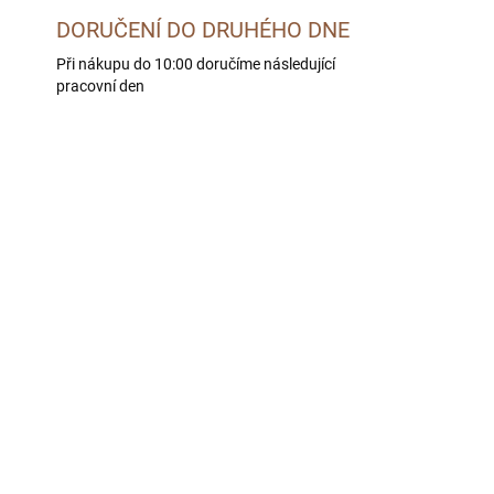
DORUČENÍ DO DRUHÉHO DNE
Při nákupu do 10:00 doručíme následující
pracovní den
LE -
SKLADEM U DODAVATELE -
 DNÍ
DORUČÍME DO 4 PRAC. DNÍ
o
BOHEMIA Jehněčí maso