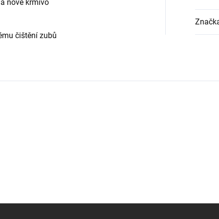
na nové krmivo
Značk
ému čištění zubů