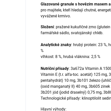
Glazované granule s hovězím masem a
pro majitele, kteří hledají chutné, energ
vyvážené krmivo.
Složení
: pražené kukuřičné zrno (glutein
farmářské sádlo, svatojánský chléb.
Analytické znaky
: hrubý protein: 23 %, h
%
vlhkost: 8 %, hrubá vláknina: 2,5 %
Nutriční přísady
: 3a672a Vitamin A 150
Vitamin E (t.r. alfa‑toc. acetát) 125 mg
pentahydrát) 10 mg, 3b101 železo (uhli
(oxid manganatý II) 40 mg, 3b605 zinek
3b201 jód (jodid draselný) 0,75 mg, 3b8
Technologické přísady: klinoptilolit sed
Hlavní výhody: