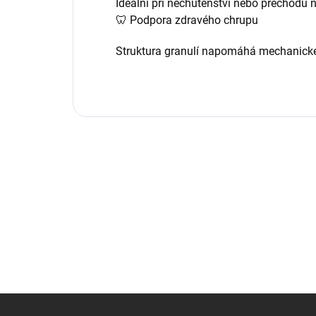
Ideální při nechutenství nebo přechodu 
🦷 Podpora zdravého chrupu
Struktura granulí napomáhá mechanick
Z
á