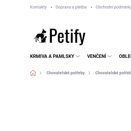
Přejít
Kontakty
Doprava a platba
Obchodní podmínk
na
obsah
KRMIVA A PAMLSKY
VENČENÍ
OBLE
Domů
Chovatelské potřeby
Chovatelské potřeb
Neohodnoceno
Podrobnosti hodnoce
BEZ OBILOVIN