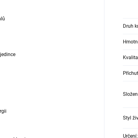
alů
Druh k
Hmotno
 jedince
Kvalita
Příchu
u
Složen
gii
Styl ži
Určení
: