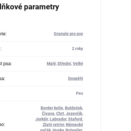
lňkové parametry
rie
:
Granule pro psy
a
:
2 roky
st psa
:
Malý
,
Střední
,
Velký
sa
:
Dospělý
Pes
Border kolie
,
Buldoček
,
Čivava
,
Chrt
,
Jezevčík
,
Jorkšír
,
Labrador
,
Staford
,
no
:
Zlatý retrívr
,
Německý
ovčák
,
Husky
,
Rotvajler
,