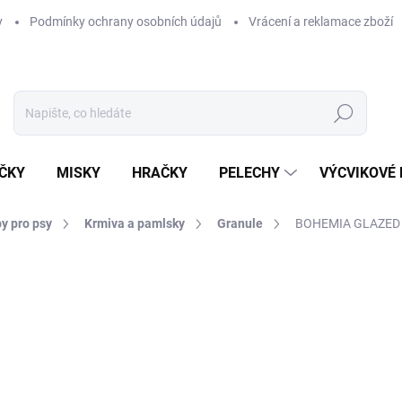
y
Podmínky ochrany osobních údajů
Vrácení a reklamace zboží
Hledat
ČKY
MISKY
HRAČKY
PELECHY
VÝCVIKOVÉ
y pro psy
Krmiva a pamlsky
Granule
BOHEMIA GLAZED Ad
ní
ZNAČKA:
BOHEMIA
455 Kč
Měrná
227,50 Kč / 1 kg
cena:
SKLADEM U DODAVATELE -