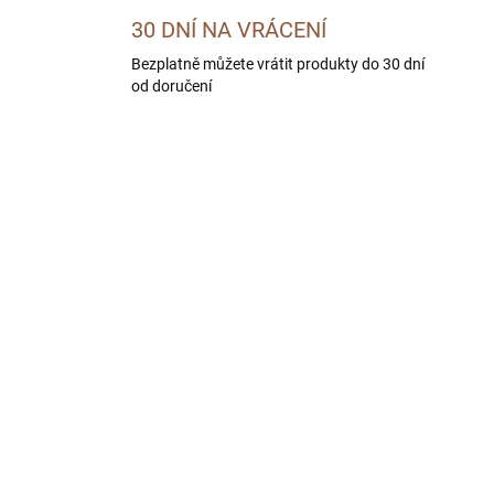
30 DNÍ NA VRÁCENÍ
Bezplatně můžete vrátit produkty do 30 dní
od doručení
SKLADEM U DODAVATELE -
SKLADEM U DODAVATE
DORUČÍME DO 4 PRAC. DNÍ
DORUČÍME DO 4 PRAC.
HEMIA Zvěřinové
BOHEMIA Hovězí mas