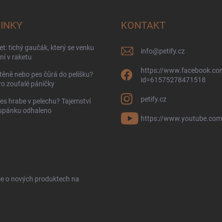
INKY
KONTAKT
t: tichý gaučák, který se venku
info
@
petify.cz
í v raketu
https://www.facebook.com
těně nebo pes čůrá do pelíšku?
id=61575278471518
ro zoufalé páníčky
petify.cz
es hrabe v pelechu? Tajemství
 spánku odhaleno
https://www.youtube.com
ce o nových produktech na