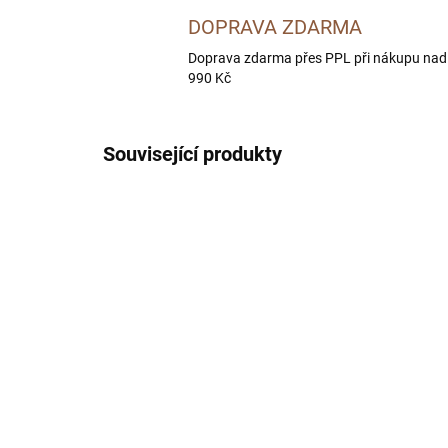
DOPRAVA ZDARMA
Doprava zdarma přes PPL při nákupu nad
990 Kč
Související produkty
SKLADEM U DODAVATELE -
DORUČÍME DO 4 PRAC. DNÍ
BOHEMIA Kozí maso ve
BO