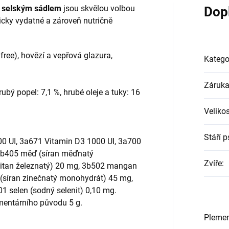
 selským sádlem
jsou skvělou volbou
Dop
eticky vydatné a zároveň nutričně
 free), hovězí a vepřová glazura,
Katego
Záruk
rubý popel: 7,1 %, hrubé oleje a tuky: 16
Veliko
Stáří p
00 UI, 3a671 Vitamin D3 1000 UI, 3a700
, 3b405 měď (síran měďnatý
Zvíře
:
čitan železnatý) 20 mg, 3b502 mangan
 (síran zinečnatý monohydrát) 45 mg,
01 selen (sodný selenit) 0,10 mg.
imentárního původu 5 g.
Pleme