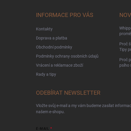
p
a
INFORMACE PRO VÁS
NOV
t
í
Whippe
Kontakty
proměn
Doprava a platba
Proč š
Obchodní podmínky
Tipy p
Podmínky ochrany osobních údajů
Proč p
Vrácení a reklamace zboží
psího
Rady a tipy
ODEBÍRAT NEWSLETTER
Vložte svůj e-mail a my vám budeme zasílat informa
našem e-shopu.
E-MAIL