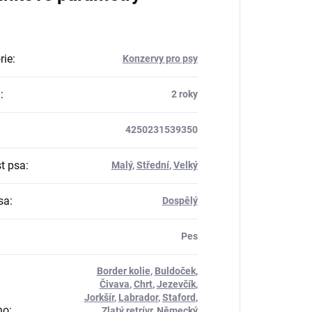
rie
:
Konzervy pro psy
a
:
2 roky
4250231539350
st psa
:
Malý
,
Střední
,
Velký
sa
:
Dospělý
Pes
Border kolie
,
Buldoček
,
Čivava
,
Chrt
,
Jezevčík
,
Jorkšír
,
Labrador
,
Staford
,
no
:
Zlatý retrívr
,
Německý