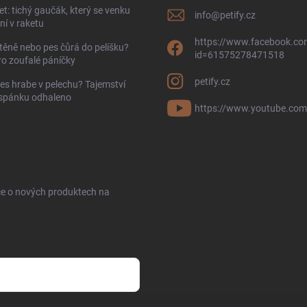
t: tichý gaučák, který se venku
info
@
petify.cz
í v raketu
https://www.facebook.com
těně nebo pes čůrá do pelíšku?
id=61575278471518
ro zoufalé páníčky
petify.cz
es hrabe v pelechu? Tajemství
 spánku odhaleno
https://www.youtube.com
ce o nových produktech na