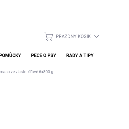
Rady a tipy
PRÁZDNÝ KOŠÍK
NÁKUPNÍ
KOŠÍK
 POMŮCKY
PÉČE O PSY
RADY A TIPY
aso ve vlastní šťávě 6x800 g
 DORUČÍME DO 4 PRAC. DNÍ