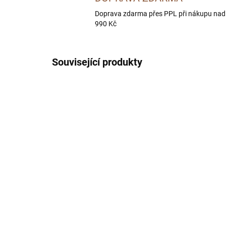
Doprava zdarma přes PPL při nákupu nad
990 Kč
Související produkty
CITLIVÉ ZAŽÍVÁNÍ
SKLADEM U DODAVATELE -
DORUČÍME DO 4 PRAC. DNÍ
BOHEMIA DIET Digest
BO
Support 4 kg
Adu