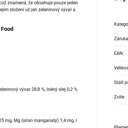
, což znamená, že obsahuje pouze jeden
jejím složení už jen zeleninový vývar a
Katego
 Food
Záruk
EAN
:
Veliko
Stáří p
eninový vývar 28,8 %, lněný olej 0,2 %
Zvíře
:
 25 mg, Mg (síran manganatý) 1,4 mg, I
Pleme