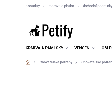
Přejít
Kontakty
Doprava a platba
Obchodní podmínk
na
obsah
KRMIVA A PAMLSKY
VENČENÍ
OBLE
Domů
Chovatelské potřeby
Chovatelské potřeb
Neohodnoceno
Podrobnosti hodnoce