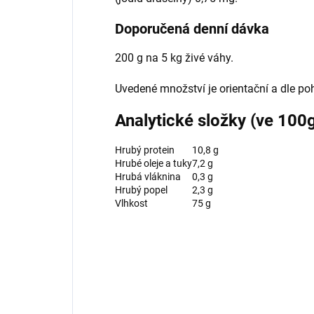
Doporučená denní dávka
200 g na 5 kg živé váhy.
Uvedené množství je orientační a dle poh
Analytické složky (ve 100
Hrubý protein
10,8 g
Hrubé oleje a tuky
7,2 g
Hrubá vláknina
0,3 g
Hrubý popel
2,3 g
Vlhkost
75 g