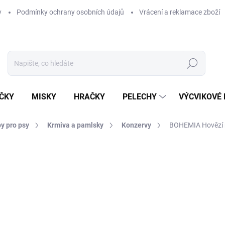
y
Podmínky ochrany osobních údajů
Vrácení a reklamace zboží
Hledat
ČKY
MISKY
HRAČKY
PELECHY
VÝCVIKOVÉ
y pro psy
Krmiva a pamlsky
Konzervy
BOHEMIA Hovězí m
ní
ZNAČKA:
BOHEMIA
758 Kč
Měrná
157,92 Kč / 1 kg
cena:
SKLADEM U DODAVATELE -