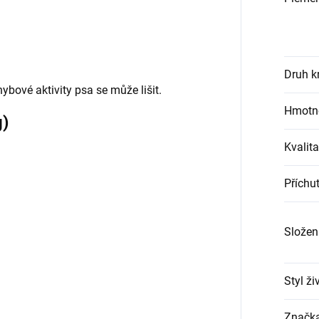
Druh k
ybové aktivity psa se může lišit.
Hmotno
g)
Kvalita
Příchu
Složen
Styl ži
Značk