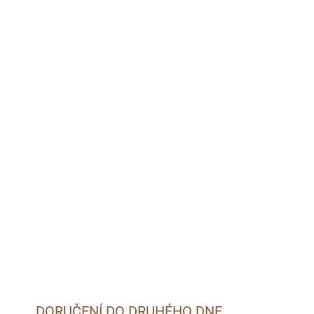
MOŽNOSTI DORUČENÍ
026
Přidat do košíku
masem. Vhodné pro dospělé psy. Balení 6 ks.
DORUČENÍ DO DRUHÉHO DNE