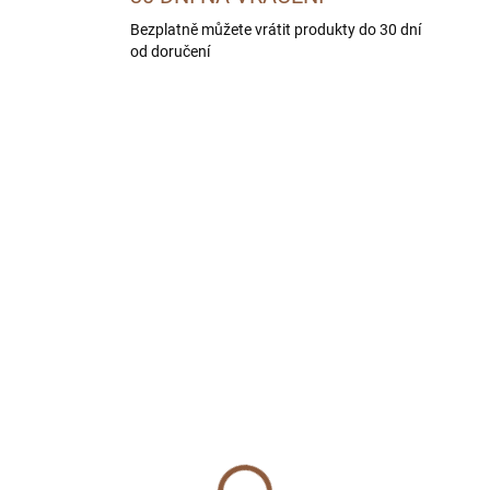
Bezplatně můžete vrátit produkty do 30 dní
od doručení
BEZ OBILOVIN
SKLADEM U DODAVATELE -
SKLADEM U DODAVATE
DORUČÍME DO 4 PRAC. DNÍ
DORUČÍME DO 4 PRAC.
HEMIA SEMI MOIST
BOHEMIA WILD Adult
lt Tuna 2 kg
Wild Boar 10 kg