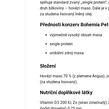
splňuje standard zvaný „single protein“
druh bílkoviny – hovězí maso. Dále je v 
za studena lisovaný lněný olej.
Přednosti konzerv Bohemia Pet
výjimečně vysoký obsah masa
single protein
unikátní zdroj masa
Složení
Hovězí maso 70 % (z plemene Angus), zel
(za studena lisovaný).
Nutriční doplňkové látky
Vitamin D3 200 IU, Zn (síran zinečnatý)
(jodid draselný) 0,75 mg.