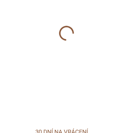
MŮŽEME DORUČIT DO:
13.8.2
−
+
Masová konzerva s hovězím 
DETAILNÍ INFORMACE
ZEPTAT SE
30 DNÍ NA VRÁCENÍ