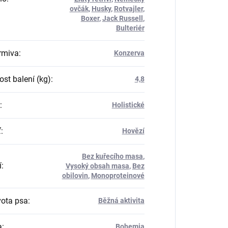
ovčák
,
Husky
,
Rotvajler
,
Boxer
,
Jack Russell
,
Bulteriér
rmiva
:
Konzerva
st balení (kg)
:
4,8
:
Holistické
ť
:
Hovězí
Bez kuřecího masa
,
í
:
Vysoký obsah masa
,
Bez
obilovin
,
Monoproteinové
vota psa
:
Běžná aktivita
a
:
Bohemia