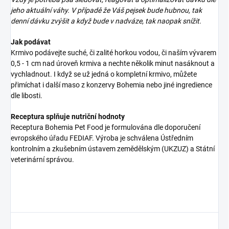
jeho aktuální váhy. V případě že Váš pejsek bude hubnou, tak
denní dávku zvýšit a když bude v nadváze, tak naopak snížit.
Jak podávat
Krmivo podávejte suché, či zalité horkou vodou, či naším vývarem
0,5 - 1 cm nad úroveň krmiva a nechte několik minut nasáknout a
vychladnout. I když se už jedná o kompletní krmivo, můžete
přimíchat i další maso z konzervy Bohemia nebo jiné ingredience
dle libosti.
Receptura splňuje nutriční hodnoty
Receptura Bohemia Pet Food je formulována dle doporučení
evropského úřadu FEDIAF. Výroba je schválena Ústředním
kontrolním a zkušebním ústavem zemědělským (UKZUZ) a Státní
veterinární správou.