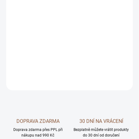
13.8.2026
MOŽNOSTI
DORUČENÍ
−
+
Přidat do košíku
DETAILNÍ INFORMACE
ZEPTAT SE
DOPRAVA ZDARMA
30 DNÍ NA VRÁCENÍ
Doprava zdarma přes PPL při
Bezplatně můžete vrátit produkty
nákupu nad 990 Kč
do 30 dní od doručení