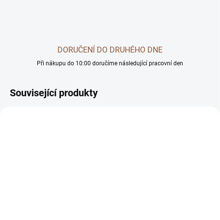
DORUČENÍ DO DRUHÉHO DNE
Při nákupu do 10:00 doručíme následující pracovní den
Související produkty
SKLADEM U DODAVATELE -
SKLADEM U DODAVATELE -
DORUČÍME DO 4 PRAC. DNÍ
DORUČÍME DO 4 PRAC. DNÍ
BOHEMIA Krocaní maso
BOHEMIA Koňské maso