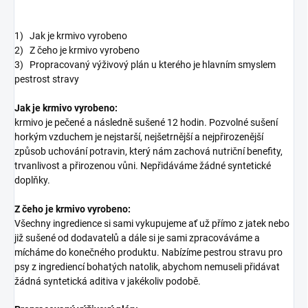
1) Jak je krmivo vyrobeno
2) Z čeho je krmivo vyrobeno
3) Propracovaný výživový plán u kterého je hlavním smyslem
pestrost stravy
Jak je krmivo vyrobeno:
krmivo je pečené a následně sušené 12 hodin. Pozvolné sušení
horkým vzduchem je nejstarší, nejšetrnější a nejpřirozenější
způsob uchování potravin, který nám zachová nutriční benefity,
trvanlivost a přirozenou vůni. Nepřidáváme žádné syntetické
doplňky.
Z čeho je krmivo vyrobeno:
Všechny ingredience si sami vykupujeme ať už přímo z jatek nebo
již sušené od dodavatelů a dále si je sami zpracováváme a
mícháme do konečného produktu. Nabízíme pestrou stravu pro
psy z ingrediencí bohatých natolik, abychom nemuseli přidávat
žádná syntetická aditiva v jakékoliv podobě.