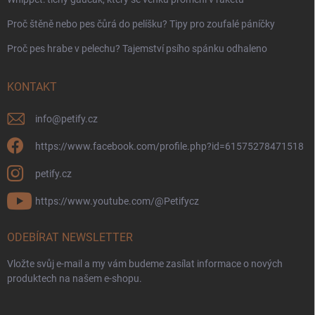
Proč štěně nebo pes čůrá do pelíšku? Tipy pro zoufalé páníčky
Proč pes hrabe v pelechu? Tajemství psího spánku odhaleno
KONTAKT
info
@
petify.cz
https://www.facebook.com/profile.php?id=61575278471518
petify.cz
https://www.youtube.com/@Petifycz
ODEBÍRAT NEWSLETTER
Vložte svůj e-mail a my vám budeme zasílat informace o nových
produktech na našem e-shopu.