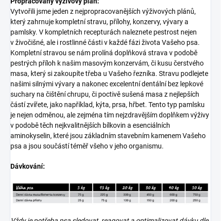
Propracovaný výživový plán:
Vytvořili jsme jeden z nejpropracovanějších výživových plánů,
který zahrnuje kompletní stravu, přílohy, konzervy, vývary a
pamlsky. V kompletních recepturách naleznete pestrost nejen
v živočišné, ale i rostlinné části v každé fázi života Vašeho psa.
Kompletní stravou se nám prolíná doplňková strava v podobě
pestrých příloh k našim masovým konzervám, či kusu čerstvého
masa, který si zakoupíte třeba u Vašeho řezníka. Stravu podlejete
našimi silnými vývary a nakonec excelentní dentální bez lepkové
suchary na čištění chrupu, či poctivě sušená masa z nejlepších
částí zvířete, jako například, kýta, prsa, hřbet. Tento typ pamlsku
je nejen odměnou, ale zejména tím nejzdravějším doplňkem výživy
v podobě těch nejkvalitnějších bílkovin a esenciálních
aminokyselin, které jsou základním stavebním kamenem Vašeho
psa a jsou součástí téměř všeho v jeho organismu.
Dávkování:
Vždy je potřeba psa sledovat, reagovat a optimalizovat dávku dle