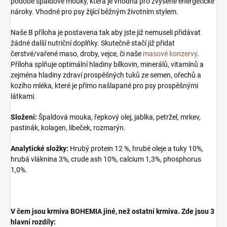
podobě špaldové mouky, která je vhodná pro zvýšené energetické
nároky. Vhodné pro psy žijící běžným životním stylem.
Naše B příloha je postavena tak aby jste již nemuseli přidávat
žádné další nutriční doplňky. Skutečně stačí již přidat
čerstvé/vařené maso, droby, vejce, či naše
masové konzervy
.
Příloha splňuje optimální hladiny bílkovin, minerálů, vitamínů a
zejména hladiny zdraví prospěšných tuků ze semen, ořechů a
kozího mléka, které je přímo našlapané pro psy prospěšnými
látkami.
Složení:
Špaldová mouka, řepkový olej, jablka, petržel, mrkev,
pastinák, kolagen, libeček, rozmarýn.
Analytické složky:
Hrubý protein 12 %, hrubé oleje a tuky 10%,
hrubá vláknina 3%, crude ash 10%, calcium 1,3%, phosphorus
1,0%.
V čem jsou krmiva BOHEMIA jiné, než ostatní krmiva. Zde jsou 3
hlavní rozdíly: