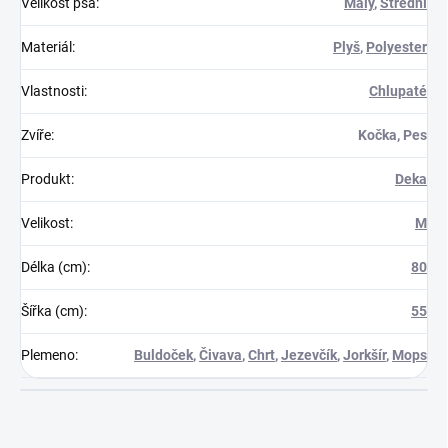
Velikost psa
:
Malý
,
Střední
Materiál
:
Plyš
,
Polyester
Vlastnosti
:
Chlupaté
Zvíře
:
Kočka, Pes
Produkt
:
Deka
Velikost
:
M
Délka (cm)
:
80
Šířka (cm)
:
55
Plemeno
:
Buldoček
,
Čivava
,
Chrt
,
Jezevčík
,
Jorkšír
,
Mops