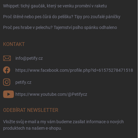
Whippet: tichý gaučák, který se venku promění v raketu
Proč štěně nebo pes čůrá do pelíšku? Tipy pro zoufalé páníčky
Proč pes hrabe v pelechu? Tajemství psího spánku odhaleno
KONTAKT
info
@
petify.cz
https://www.facebook.com/profile.php?id=61575278471518
petify.cz
https://www.youtube.com/@Petifycz
ODEBÍRAT NEWSLETTER
Vložte svůj e-mail a my vám budeme zasílat informace o nových
produktech na našem e-shopu.