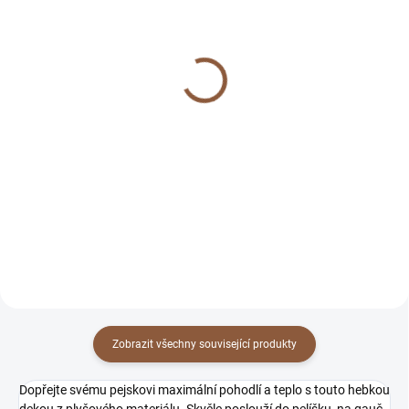
SKLADEM
SKLADEM
(5 KS)
(2 KS)
Plyšová deka Chill 80x55
Plyšová deka Chill
cm růžová
100x80 cm světle šedá
269 Kč
359 Kč
Do košíku
Do košíku
Chill deka 80x55 cm růžová –
Chill deka 100x80 cm světle šedá
hebká a teplá, pratelná, pro
– hebká a teplá, pratelná, pro
pohodlný odpočinek.
pohodlný odpočinek.
Zobrazit všechny související produkty
Dopřejte svému pejskovi maximální pohodlí a teplo s touto hebkou
dekou z plyšového materiálu. Skvěle poslouží do pelíšku, na gauč