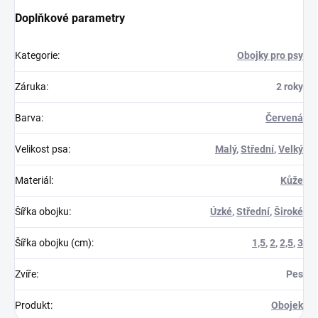
Doplňkové parametry
Kategorie
:
Obojky pro psy
Záruka
:
2 roky
Barva
:
Červená
Velikost psa
:
Malý
,
Střední
,
Velký
Materiál
:
Kůže
Šířka obojku
:
Úzké
,
Střední
,
Široké
Šířka obojku (cm)
:
1,5
,
2
,
2,5
,
3
Zvíře
:
Pes
Produkt
:
Obojek