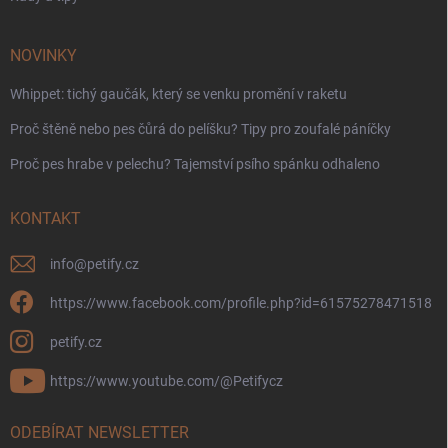
NOVINKY
Whippet: tichý gaučák, který se venku promění v raketu
Proč štěně nebo pes čůrá do pelíšku? Tipy pro zoufalé páníčky
Proč pes hrabe v pelechu? Tajemství psího spánku odhaleno
KONTAKT
info
@
petify.cz
https://www.facebook.com/profile.php?id=61575278471518
petify.cz
https://www.youtube.com/@Petifycz
ODEBÍRAT NEWSLETTER