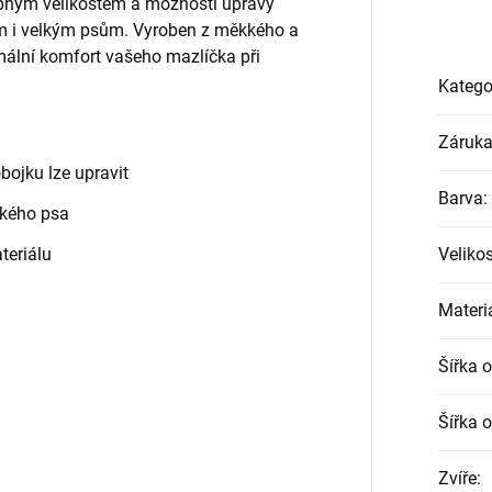
upným velikostem a možnosti úpravy
m i velkým psům. Vyroben z měkkého a
imální komfort vašeho mazlíčka při
Katego
Záruk
obojku lze upravit
Barva
:
lkého psa
teriálu
Veliko
Materi
Šířka 
Šířka 
Zvíře
: