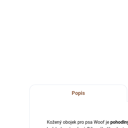
čer
349 Kč
17
Do košíku
Čern
dlo
pols
prvk
Popis
Kožený obojek pro psa Woof je
pohodlný