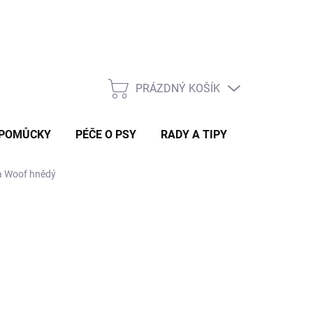
Rady a tipy
PRÁZDNÝ KOŠÍK
NÁKUPNÍ
KOŠÍK
 POMŮCKY
PÉČE O PSY
RADY A TIPY
a Woof hnědý