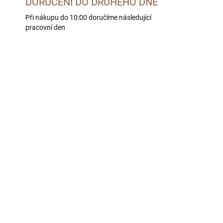
DORUČENÍ DO DRUHÉHO DNE
Při nákupu do 10:00 doručíme následující
pracovní den
AKČNÍ CENA
ADEM
SKLADEM
5 KS)
(>5 KS)
a
Vodítko pro psa Chase
zelené | 120 cm