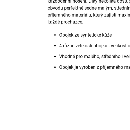
každodenní nošení. Díky několika dost
obvodu perfektně sedne malým, střední
příjemného materiálu, který zajistí max
každé procházce.
Obojek ze syntetické kůže
4 různé velikosti obojku - velikost 
Vhodné pro malého, středního i ve
Obojek je vyroben z příjemného ma