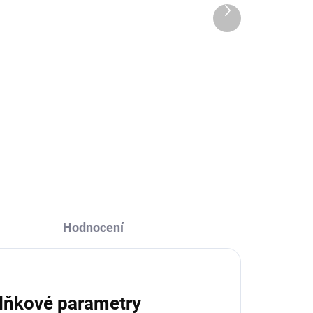
Další
98 Kč
produkt
Do košíku
Zelené vodítko Chase – 1,2 m
dlouhé, odolný nylon, vhodné pro
každodenní procházky všech
velikostí psů.
Hodnocení
lňkové parametry