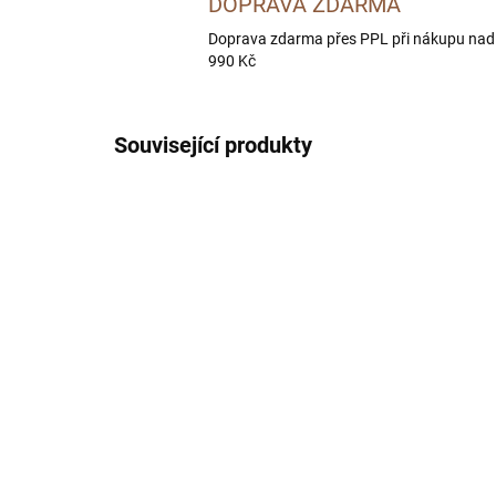
DOPRAVA ZDARMA
Doprava zdarma přes PPL při nákupu nad
990 Kč
Související produkty
AKČNÍ 
SKLADEM
(4 KS)
Kožené vodítko pro psa
Vod
Woof hnědé | 130 cm