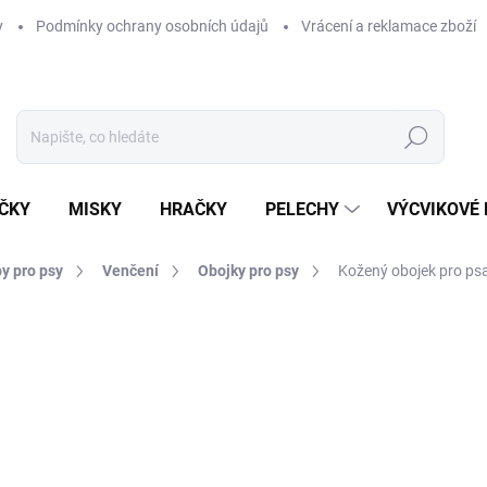
y
Podmínky ochrany osobních údajů
Vrácení a reklamace zboží
Hledat
ČKY
MISKY
HRAČKY
PELECHY
VÝCVIKOVÉ
y pro psy
Venčení
Obojky pro psy
Kožený obojek pro ps
ní
ZNAČKA:
PETIFY
249 Kč
199 Kč
Měrná
ZVOLTE VARIANTU
cena: