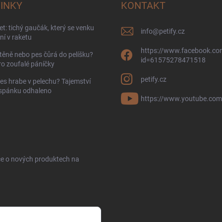
INKY
KONTAKT
t: tichý gaučák, který se venku
info
@
petify.cz
í v raketu
https://www.facebook.com
těně nebo pes čůrá do pelíšku?
id=61575278471518
ro zoufalé páníčky
petify.cz
es hrabe v pelechu? Tajemství
 spánku odhaleno
https://www.youtube.com
ce o nových produktech na