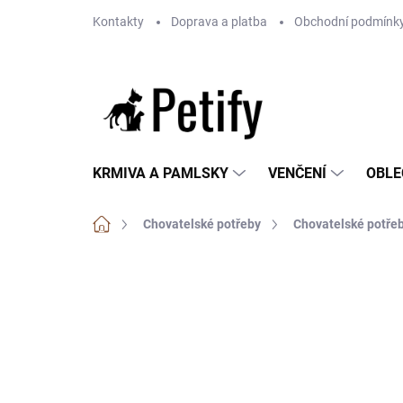
Přejít
Kontakty
Doprava a platba
Obchodní podmínk
na
obsah
KRMIVA A PAMLSKY
VENČENÍ
OBLE
Domů
Chovatelské potřeby
Chovatelské potřeb
Neohodnoceno
Podrobnosti hodnoce
AKČNÍ CENA