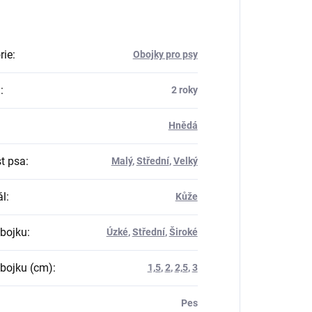
rie
:
Obojky pro psy
a
:
2 roky
Hnědá
st psa
:
Malý
,
Střední
,
Velký
ál
:
Kůže
obojku
:
Úzké
,
Střední
,
Široké
obojku (cm)
:
1,5
,
2
,
2,5
,
3
Pes