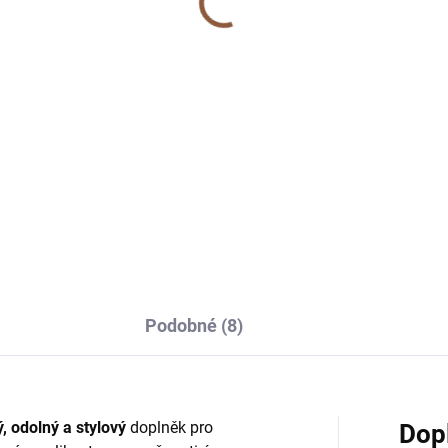
né | 145 cm
349 Kč
9 Kč
Do košíku
Do košíku
é vodítko Tail – 1,45 m
uhé nylonové lano,
trovaná rukojeť, reflexní
y, ideální pro velké psy.
Podobné (8)
, odolný a stylový
doplněk pro
Dop