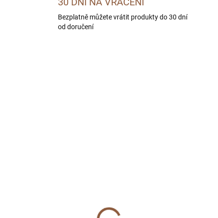
30 DNÍ NA VRÁCENÍ
Bezplatně můžete vrátit produkty do 30 dní
od doručení
CENA
SKL
SKLADEM
(
(1 KS)
Kožené vodítko pro ps
ítko pro psa Tail
Woof růžové | 130 cm