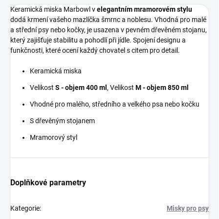
Keramická miska Marbowl v
elegantním mramorovém stylu
dodá krmení vašeho mazlíčka šmrnc a noblesu. Vhodná pro malé
a střední psy nebo kočky, je usazena v pevném dřevěném stojanu,
který zajišťuje stabilitu a pohodlí při jídle. Spojení designu a
funkčnosti, které ocení každý chovatel s citem pro detail.
Keramická miska
Velikost
S - objem 400 ml
, Velikost
M - objem 850 ml
Vhodné pro malého, středního a velkého psa nebo kočku
S dřevěným stojanem
Mramorový styl
Doplňkové parametry
Kategorie
:
Misky pro psy