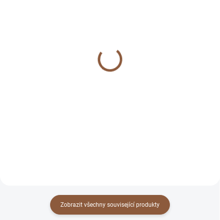
SKLADEM
SKLADEM
(2 KS)
(3 KS)
Žvýkací míček pro psy
Provazová hračka pro
Bitey plnící oranžový
psa uzlový míč
89 Kč
139 Kč
Do košíku
Do košíku
hračka na pamlsky; kousací
pro středního psa
Zobrazit všechny související produkty