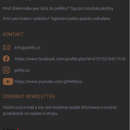
Proč štěně nebo pes čůrá do pelíšku? Tipy pro zoufalé páníčky
Proč pes hrabe v pelechu? Tajemství psího spánku odhaleno
KONTAKT
info
@
petify.cz
https://www.facebook.com/profile.php?id=61575278471518
petify.cz
https://www.youtube.com/@Petifycz
ODEBÍRAT NEWSLETTER
Vložte svůj e-mail a my vám budeme zasílat informace o nových
produktech na našem e-shopu.