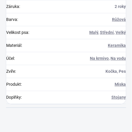
Záruka
:
2 roky
Barva
:
Růžová
Velikost psa
:
Malý
,
Střední
,
Velký
Materiál
:
Keramika
Účel
:
Na krmivo
,
Na vodu
Zvíře
:
Kočka, Pes
Produkt
:
Miska
Doplňky
:
Stojany