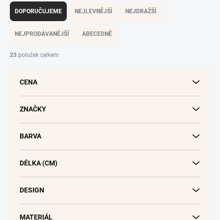
a
DOPORUČUJEME
NEJLEVNĚJŠÍ
NEJDRAŽŠÍ
z
e
NEJPRODÁVANĚJŠÍ
ABECEDNĚ
n
í
23
položek celkem
p
r
CENA
o
d
u
ZNAČKY
k
t
BARVA
ů
DÉLKA (CM)
DESIGN
MATERIÁL