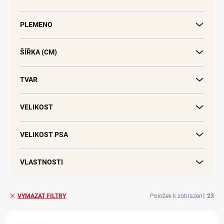
PLEMENO
ŠÍŘKA (CM)
TVAR
VELIKOST
VELIKOST PSA
VLASTNOSTI
Položek k zobrazení:
23
VYMAZAT FILTRY
V