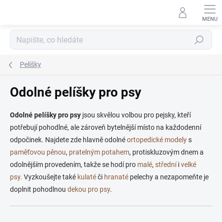
Přejít
na
obsah
Hledat
Pelíšky
Odolné pelíšky pro psy
Odolné pelíšky pro psy
jsou skvělou volbou pro pejsky, kteří
potřebují pohodlné, ale zároveň bytelnější místo na každodenní
odpočinek.
Najdete zde hlavně odolné
ortopedické modely
s
paměťovou pěnou
,
pratelným potahem
, protiskluzovým dnem a
odolnějším provedením, takže se hodí pro
malé
,
střední
i
velké
psy.
Vyzkoušejte také
kulaté
či
hranaté
pelechy a nezapomeňte je
doplnit pohodlnou
dekou pro psy
.
Ř