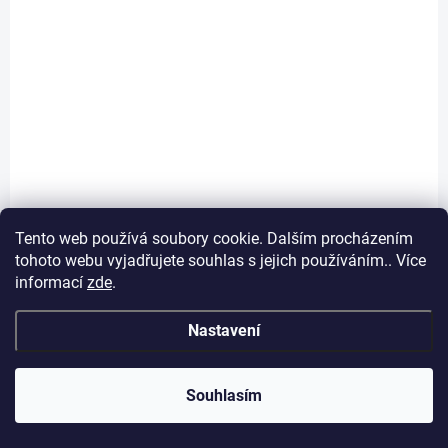
SKLADEM
(2 KS)
Ortopedický pelíšek pro psa Loops 90x65 cm šedý
1 843 Kč
Tento web používá soubory cookie. Dalším procházením
Do košíku
tohoto webu vyjadřujete souhlas s jejich používáním.. Více
Ortopedický pelíšek pro malé a střední psy s paměťovou pěnou,
informací
zde
.
pratelným potahem a protiskluzovým dnem.
Nastavení
Souhlasím
23
položek celkem
O