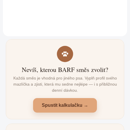
1 994 Kč
Do košíku
Nevíš, kterou BARF směs zvolit?
Každá směs je vhodná pro jiného psa. Vyplň profil svého
mazlíčka a zjisti, která mu sedne nejlépe — i s přibližnou
denní dávkou.
Spustit kalkulačku →