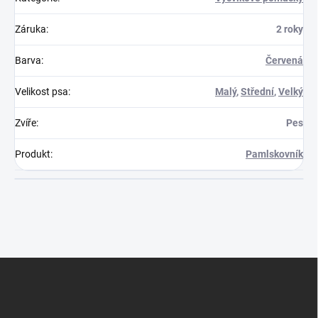
Záruka
:
2 roky
Barva
:
Červená
Velikost psa
:
Malý
,
Střední
,
Velký
Zvíře
:
Pes
Produkt
:
Pamlskovník
Z
á
p
a