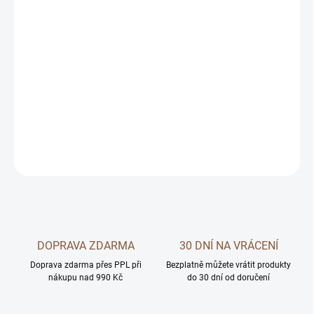
−
+
Přidat do košíku
Praktický pamlskovník Snackle červený – pro rychlé odměny
během výcviku.
DETAILNÍ INFORMACE
ZEPTAT SE
DOPRAVA ZDARMA
30 DNÍ NA VRÁCENÍ
Doprava zdarma přes PPL při
Bezplatně můžete vrátit produkty
nákupu nad 990 Kč
do 30 dní od doručení