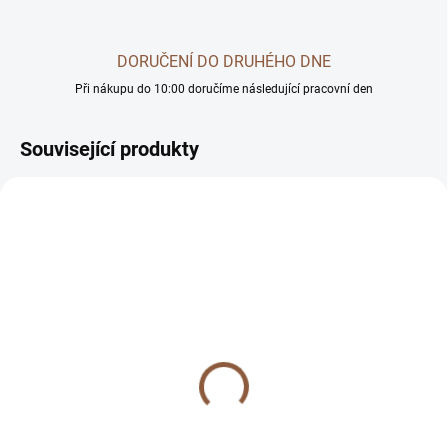
DORUČENÍ DO DRUHÉHO DNE
Při nákupu do 10:00 doručíme následující pracovní den
Související produkty
SKLADEM
SKLADEM
(2 KS)
(2 KS)
Plastový náhubek pro
Silikonový náhubek pro
psa černý
psa Muzzle černý
99 Kč
239 Kč
od
od