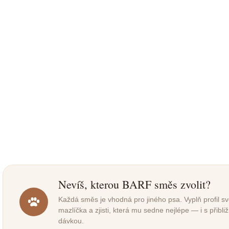
Kulatý pelíšek Cuddle
Kulatý pelíšek Cu
70 cm černý
70 cm šedý
520 Kč
520 Kč
Do košíku
Do košíku
Kulatý pelíšek Cuddle černý –
Kulatý pelíšek Cuddle 
průměr 70 cm, měkký plyš,
průměr 70 cm, měkký pl
pratelný, ideální pro malé psy a
pratelný, ideální pro ma
kočky.
kočky.
Nevíš, kterou BARF směs zvolit?
Každá směs je vhodná pro jiného psa. Vyplň profil s
mazlíčka a zjisti, která mu sedne nejlépe — i s přibl
dávkou.