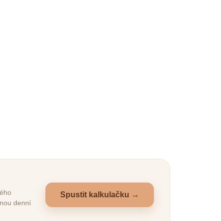
ddle
Lunnest náhradní
potah na pelíšek Nest
107x81 cm šedý
1 181 Kč
Do košíku
šedý –
yš,
Náhradní potah pro pelíšek
lé psy a
Lunnest Nest 107x81 cm
vého
Spustit kalkulačku →
ižnou denní