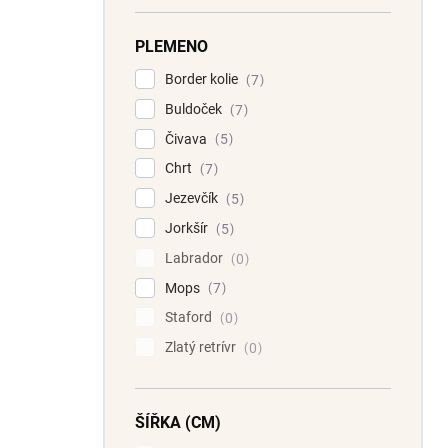
PLEMENO
Border kolie
7
Buldoček
7
Čivava
5
Chrt
7
Jezevčík
5
Jorkšír
5
Labrador
0
Mops
7
Staford
0
Zlatý retrívr
0
ŠÍŘKA (CM)