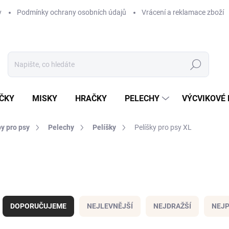
y
Podmínky ochrany osobních údajů
Vrácení a reklamace zboží
Hledat
ČKY
MISKY
HRAČKY
PELECHY
VÝCVIKOVÉ
y pro psy
Pelechy
Pelíšky
Pelíšky pro psy XL
Ř
a
DOPORUČUJEME
NEJLEVNĚJŠÍ
NEJDRAŽŠÍ
NEJP
z
e