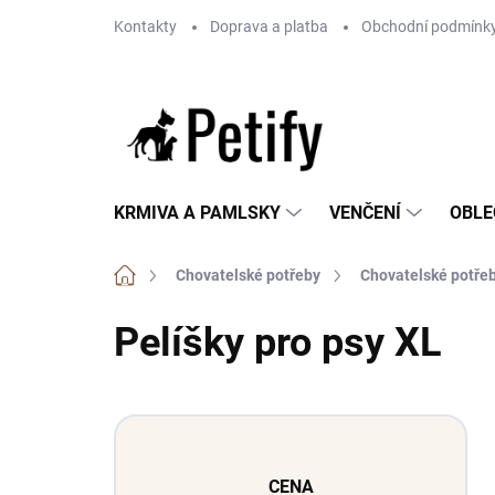
Přejít
Kontakty
Doprava a platba
Obchodní podmínk
na
obsah
KRMIVA A PAMLSKY
VENČENÍ
OBLE
Domů
Chovatelské potřeby
Chovatelské potřeb
Pelíšky pro psy XL
P
o
s
CENA