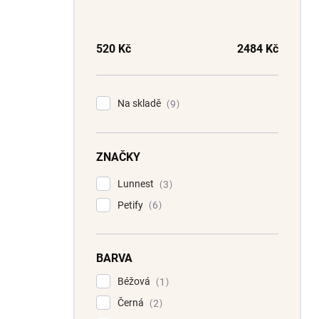
t
r
a
n
520
Kč
2484
Kč
n
í
p
Na skladě
9
a
n
e
ZNAČKY
l
Lunnest
3
Petify
6
BARVA
Béžová
1
Černá
2