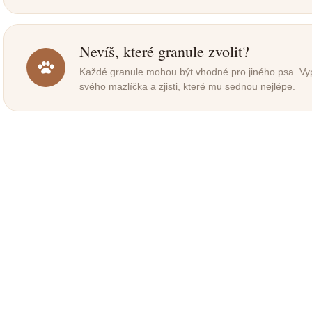
Nevíš, které granule zvolit?
Každé granule mohou být vhodné pro jiného psa. Vypl
svého mazlíčka a zjisti, které mu sednou nejlépe.
SKLADEM
S
(>5 KS)
Lunnest ortopedický
Ortopedický pelí