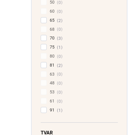
50
0
60
0
65
2
68
0
70
3
75
1
80
0
81
2
63
0
48
0
53
0
61
0
91
1
TVAR