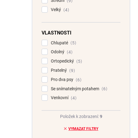
Střední
9
Velký
4
VLASTNOSTI
Chlupaté
5
Odolný
4
Ortopedický
5
Pratelný
9
Pro dva psy
6
Se snímatelným potahem
6
Venkovní
4
Položek k zobrazení:
9
VYMAZAT FILTRY