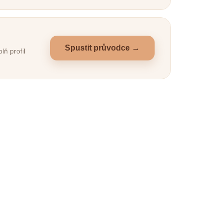
Spustit průvodce →
ň profil
KLADEM
SKLADEM
(>5 KS)
(1 KS)
šek
Ortopedický pelíšek