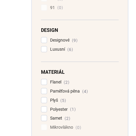
91
0
DESIGN
Designové
9
Luxusní
6
MATERIÁL
Flanel
2
Paměťová pěna
4
Plyš
5
Polyester
1
Samet
2
Mikrovlákno
0