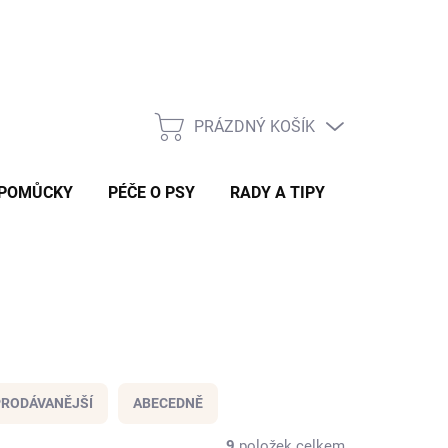
Rady a tipy
PRÁZDNÝ KOŠÍK
NÁKUPNÍ
KOŠÍK
 POMŮCKY
PÉČE O PSY
RADY A TIPY
RODÁVANĚJŠÍ
ABECEDNĚ
9
položek celkem