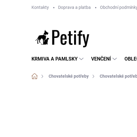
Přejít
Kontakty
Doprava a platba
Obchodní podmínk
na
obsah
KRMIVA A PAMLSKY
VENČENÍ
OBLE
Domů
Chovatelské potřeby
Chovatelské potřeb
Neohodnoceno
Podrobnosti hodnoce
AKČNÍ CENA