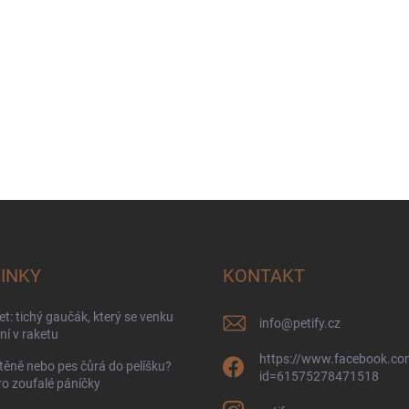
INKY
KONTAKT
t: tichý gaučák, který se venku
info
@
petify.cz
í v raketu
https://www.facebook.com
těně nebo pes čůrá do pelíšku?
id=61575278471518
ro zoufalé páníčky