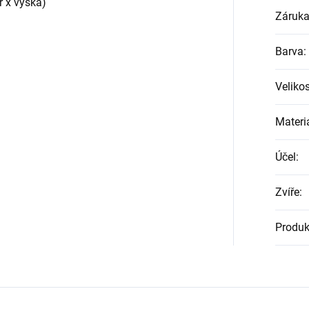
r x výška)
Záruk
Barva
:
Veliko
Materi
Účel
:
Zvíře
:
Produk