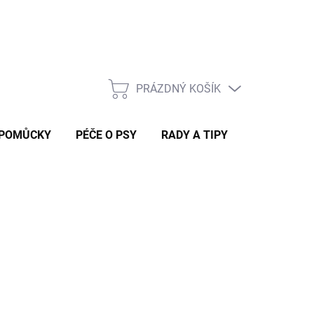
Rady a tipy
PRÁZDNÝ KOŠÍK
NÁKUPNÍ
KOŠÍK
 POMŮCKY
PÉČE O PSY
RADY A TIPY