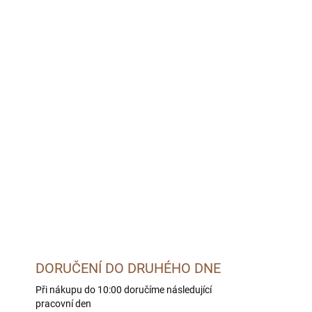
MOŽNOSTI DORUČENÍ
026
Přidat do košíku
py – zpomalí krmení, podporuje zdravé trávení,
DORUČENÍ DO DRUHÉHO DNE
Při nákupu do 10:00 doručíme následující
pracovní den