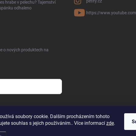
petify.cz
es hrabe v pelechu? Tajemství
 spánku odhaleno
https://www.youtube.com
ce o nových produktech na
sobních údajů
oužívá soubory cookie. Dalším procházením tohoto
S
jete souhlas s jejich používáním.. Více informací
zde
.