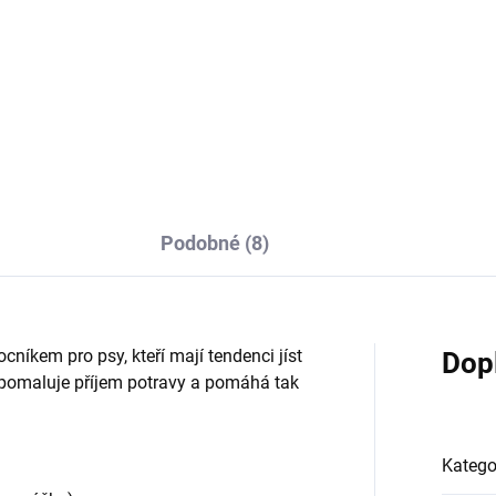
Do košíku
Do košíku
sací hračka na pamlsky;
kousací hračka; na pamlsky;
né pro střední a velké psy
odolná; pro střední a velké ps
Podobné (8)
níkem pro psy, kteří mají tendenci jíst
Dop
 zpomaluje příjem potravy a pomáhá tak
Katego