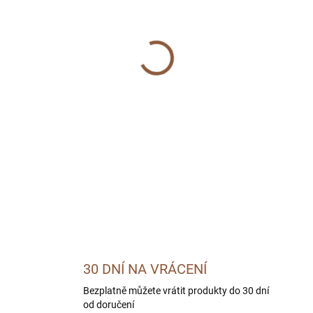
MŮŽEME DORUČIT DO:
11.8.2
−
+
Růžová protihltací miska Lap
protiskluzová úprava.
DETAILNÍ INFORMACE
ZEPTAT SE
30 DNÍ NA VRÁCENÍ
Bezplatně můžete vrátit produkty do 30 dní
od doručení