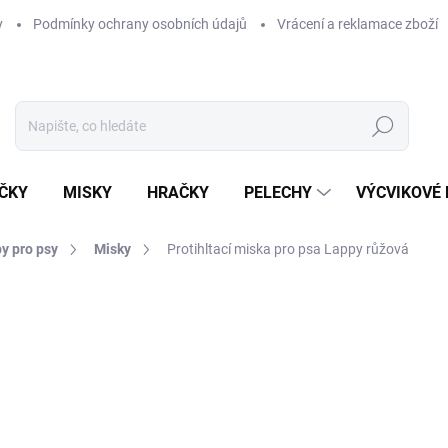
y
Podmínky ochrany osobních údajů
Vrácení a reklamace zboží
Hledat
ČKY
MISKY
HRAČKY
PELECHY
VÝCVIKOVÉ
y pro psy
Misky
Protihltací miska pro psa Lappy růžová
ní
ZNAČKA:
PETIFY
99 Kč
89 Kč
Měrná
SKLADEM
(>5 KS)
cena: