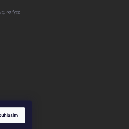
/@Petifycz
ouhlasím