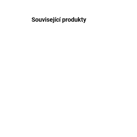
Související produkty
SKLADEM
(3 KS)
Žvýkací míček pro psy
Žv
Bitey plnící zelený
Ru
89 Kč
17