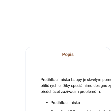
Do košíku
hračka na pamlsky; kousací
kou
vhod
Popis
Protihltací miska Lappy je skvělým pomoc
příliš rychle. Díky speciálnímu designu
předcházet zažívacím problémům.
Protihltací miska