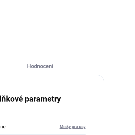
Do košíku
hračka na pamlsky; kousací
y
Hodnocení
lňkové parametry
rie
:
Misky pro psy