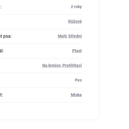
a
:
2 roky
Růžová
st psa
:
Malý
,
Střední
ál
:
Plast
Na krmivo
,
Protihltací
Pes
t
:
Miska