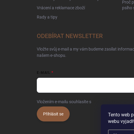
Proč p
Vrácení a reklamace zboží
psího
Rady a tipy
ODEBÍRAT NEWSLETTER
Vložte svůj e-mail a my vám budeme zasílat informa
našem e-shopu.
E-MAIL
Vložením e-mailu souhlasíte s
podmínkami ochrany o
Přihlásit se
Tento web p
webu vyjadřu