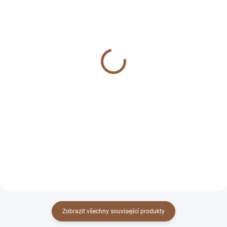
SKLADEM
(3 KS)
SKLADEM
(1 KS)
Žvýkací míček pro psy
Míček pro psy Bally
Bitey plnící zelený
černý
89 Kč
139 Kč
Do košíku
Detail
hračka na pamlsky; kousací
kousací hračka na pamlsky;
interaktivní; vhodné pro malé,
střední a velké psy
Zobrazit všechny související produkty