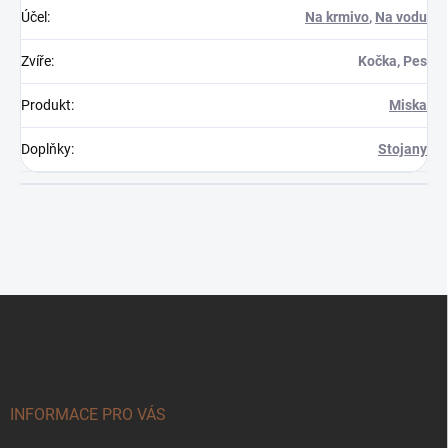
Účel
:
Na krmivo
,
Na vodu
Zvíře
:
Kočka, Pes
Produkt
:
Miska
Doplňky
:
Stojany
Z
á
p
a
t
í
INFORMACE PRO VÁS