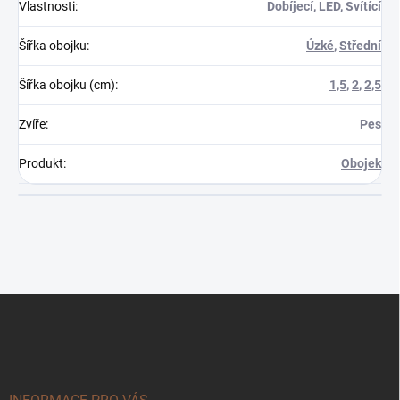
Vlastnosti
:
Dobíjecí
,
LED
,
Svítící
Šířka obojku
:
Úzké
,
Střední
Šířka obojku (cm)
:
1,5
,
2
,
2,5
Zvíře
:
Pes
Produkt
:
Obojek
Z
á
p
a
t