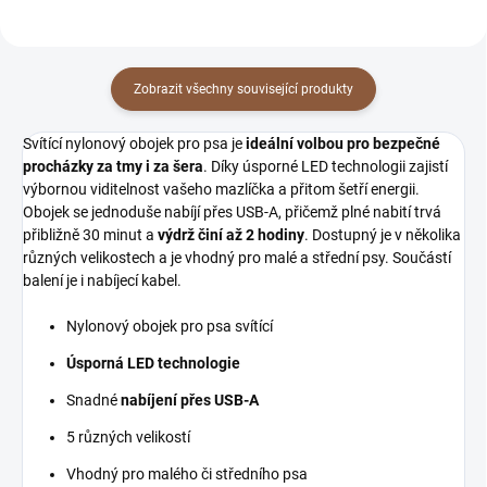
Zobrazit všechny související produkty
Svítící nylonový obojek pro psa je
ideální volbou pro bezpečné
procházky za tmy i za šera
. Díky úsporné LED technologii zajistí
výbornou viditelnost vašeho mazlíčka a přitom šetří energii.
Obojek se jednoduše nabíjí přes USB-A, přičemž plné nabití trvá
přibližně 30 minut a
výdrž činí až 2 hodiny
. Dostupný je v několika
různých velikostech a je vhodný pro malé a střední psy. Součástí
balení je i nabíjecí kabel.
Nylonový obojek pro psa svítící
Úsporná LED technologie
Snadné
nabíjení přes USB-A
5 různých velikostí
Vhodný pro malého či středního psa