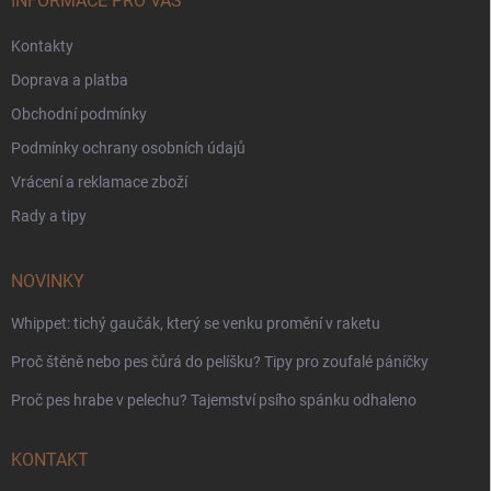
í
INFORMACE PRO VÁS
Kontakty
Doprava a platba
Obchodní podmínky
Podmínky ochrany osobních údajů
Vrácení a reklamace zboží
Rady a tipy
NOVINKY
Whippet: tichý gaučák, který se venku promění v raketu
Proč štěně nebo pes čůrá do pelíšku? Tipy pro zoufalé páníčky
Proč pes hrabe v pelechu? Tajemství psího spánku odhaleno
KONTAKT