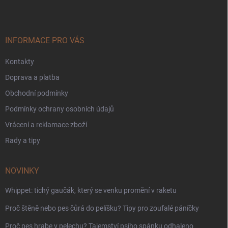
p
a
t
í
INFORMACE PRO VÁS
Kontakty
Doprava a platba
Obchodní podmínky
Podmínky ochrany osobních údajů
Vrácení a reklamace zboží
Rady a tipy
NOVINKY
Whippet: tichý gaučák, který se venku promění v raketu
Proč štěně nebo pes čůrá do pelíšku? Tipy pro zoufalé páníčky
Proč pes hrabe v pelechu? Tajemství psího spánku odhaleno