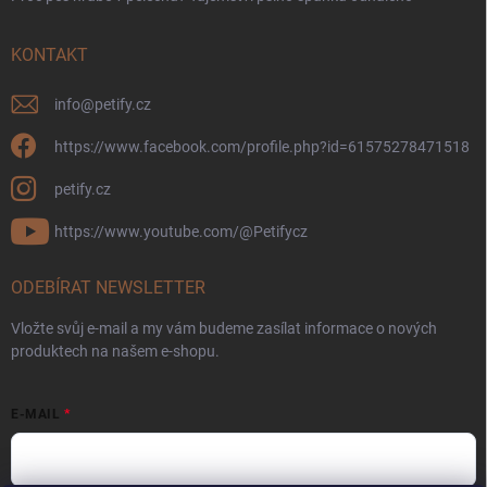
KONTAKT
info
@
petify.cz
https://www.facebook.com/profile.php?id=61575278471518
petify.cz
https://www.youtube.com/@Petifycz
ODEBÍRAT NEWSLETTER
Vložte svůj e-mail a my vám budeme zasílat informace o nových
produktech na našem e-shopu.
E-MAIL