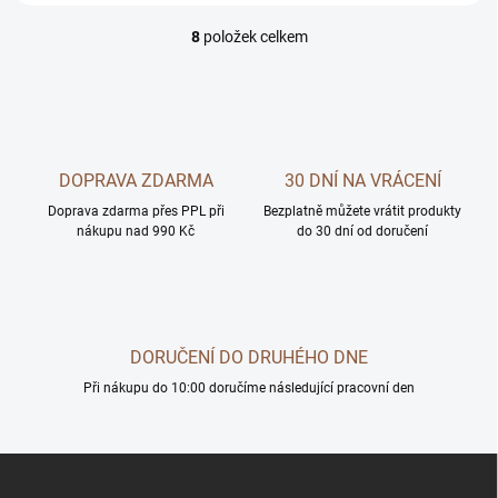
8
položek celkem
O
v
l
á
d
a
c
DOPRAVA ZDARMA
30 DNÍ NA VRÁCENÍ
í
Doprava zdarma přes PPL při
p
Bezplatně můžete vrátit produkty
nákupu nad 990 Kč
do 30 dní od doručení
r
v
k
y
v
ý
DORUČENÍ DO DRUHÉHO DNE
p
i
Při nákupu do 10:00 doručíme následující pracovní den
s
u
Z
á