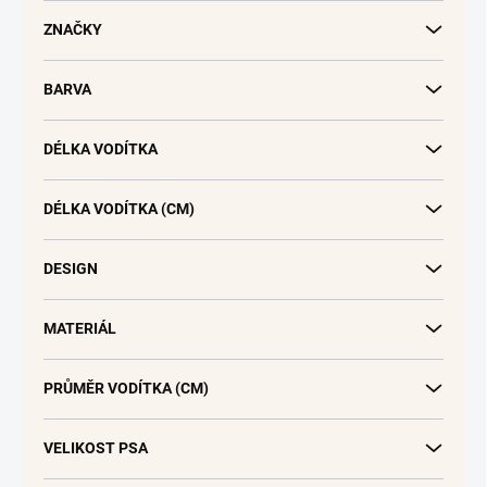
d
u
ZNAČKY
k
t
BARVA
ů
DÉLKA VODÍTKA
DÉLKA VODÍTKA (CM)
DESIGN
MATERIÁL
PRŮMĚR VODÍTKA (CM)
VELIKOST PSA