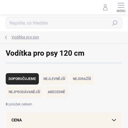
Přejít
na
obsah
Hledat
Vodítka pro psy
Vodítka pro psy 120 cm
Ř
a
DOPORUČUJEME
NEJLEVNĚJŠÍ
NEJDRAŽŠÍ
z
e
NEJPRODÁVANĚJŠÍ
ABECEDNĚ
n
í
8
položek celkem
p
r
CENA
o