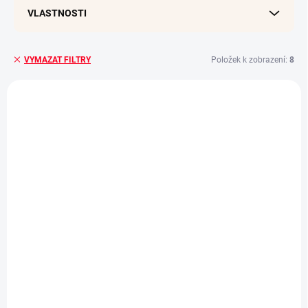
VLASTNOSTI
Položek k zobrazení:
8
VYMAZAT FILTRY
V
ý
AKČNÍ CENA
p
i
s
p
r
o
d
u
k
t
ů