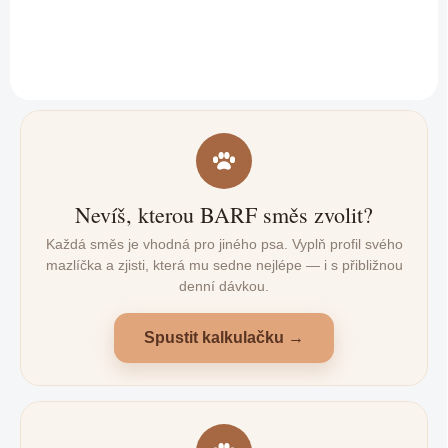
štěňata, dospělé i starší psy.
Nevíš, kterou BARF směs zvolit?
Každá směs je vhodná pro jiného psa. Vyplň profil svého
mazlíčka a zjisti, která mu sedne nejlépe — i s přibližnou
denní dávkou.
Spustit kalkulačku →