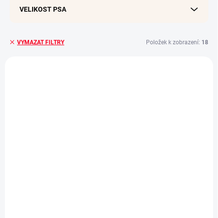
VELIKOST PSA
Položek k zobrazení:
18
VYMAZAT FILTRY
V
ý
p
i
s
p
r
o
d
u
k
t
ů