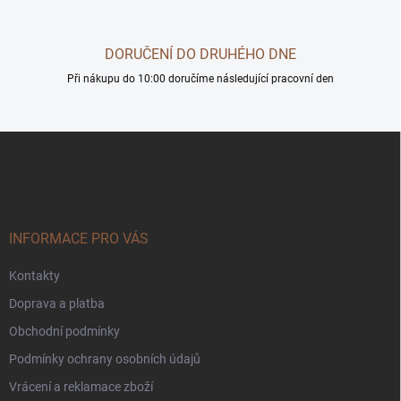
y
v
ý
DORUČENÍ DO DRUHÉHO DNE
p
i
Při nákupu do 10:00 doručíme následující pracovní den
s
u
Z
á
p
a
t
í
INFORMACE PRO VÁS
Kontakty
Doprava a platba
Obchodní podmínky
Podmínky ochrany osobních údajů
Vrácení a reklamace zboží