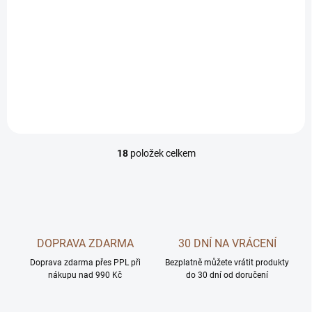
245 Kč
Do košíku
Měrná
306,25 Kč / 1 kg
cena:
Sušená barfovací směs se zvěřinovým a vepřovým masem. Ideální
pro štěňata, dospělé i starší psy.
18
položek celkem
O
v
l
á
d
a
c
DOPRAVA ZDARMA
30 DNÍ NA VRÁCENÍ
í
Doprava zdarma přes PPL při
p
Bezplatně můžete vrátit produkty
nákupu nad 990 Kč
do 30 dní od doručení
r
v
k