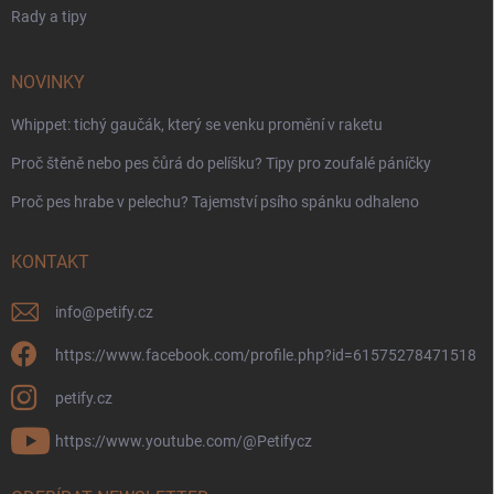
Rady a tipy
NOVINKY
Whippet: tichý gaučák, který se venku promění v raketu
Proč štěně nebo pes čůrá do pelíšku? Tipy pro zoufalé páníčky
Proč pes hrabe v pelechu? Tajemství psího spánku odhaleno
KONTAKT
info
@
petify.cz
https://www.facebook.com/profile.php?id=61575278471518
petify.cz
https://www.youtube.com/@Petifycz