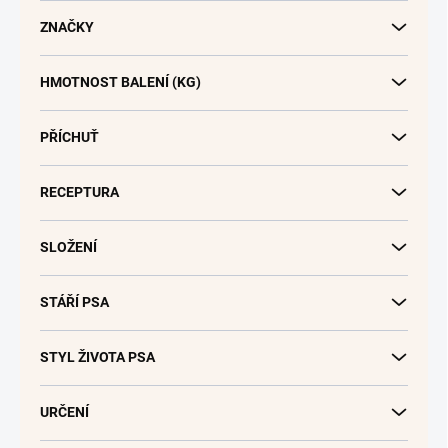
d
u
ZNAČKY
k
t
HMOTNOST BALENÍ (KG)
ů
PŘÍCHUŤ
RECEPTURA
SLOŽENÍ
STÁŘÍ PSA
STYL ŽIVOTA PSA
URČENÍ