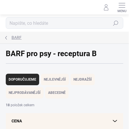
Přejít
na
obsah
Hledat
BARF
BARF pro psy - receptura B
Ř
a
DOPORUČUJEME
NEJLEVNĚJŠÍ
NEJDRAŽŠÍ
z
e
NEJPRODÁVANĚJŠÍ
ABECEDNĚ
n
í
18
položek celkem
p
r
CENA
o