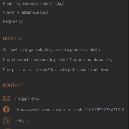
Podmínky ochrany osobních údajů
Vrácení a reklamace zboží
Rady a tipy
NOVINKY
Whippet: tichý gaučák, který se venku promění v raketu
Proč štěně nebo pes čůrá do pelíšku? Tipy pro zoufalé páníčky
Proč pes hrabe v pelechu? Tajemství psího spánku odhaleno
KONTAKT
info
@
petify.cz
https://www.facebook.com/profile.php?id=61575278471518
petify.cz