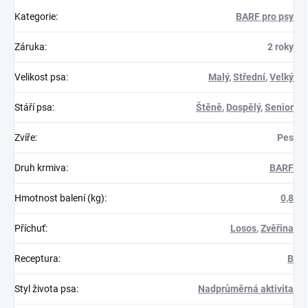
Kategorie
:
BARF pro psy
Záruka
:
2 roky
Velikost psa
:
Malý
,
Střední
,
Velký
Stáří psa
:
Štěně
,
Dospělý
,
Senior
Zvíře
:
Pes
Druh krmiva
:
BARF
Hmotnost balení (kg)
:
0,8
Příchuť
:
Losos
,
Zvěřina
Receptura
:
B
Styl života psa
:
Nadprůměrná aktivita