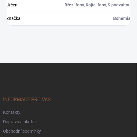
Určení
:
Březí feny
,
Kojící feny
,
S podváhou
Značka
:
Bohemia
Z
á
p
a
t
í
INFORMACE PRO VÁS
Kontakty
Doprava a platba
Obchodní podmínky