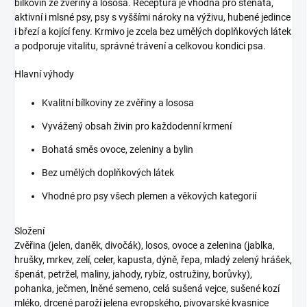
bílkovin ze zvěřiny a lososa. Receptura je vhodná pro štěňata,
aktivní i mlsné psy, psy s vyššími nároky na výživu, hubené jedince
i březí a kojící feny. Krmivo je zcela bez umělých doplňkových látek
a podporuje vitalitu, správné trávení a celkovou kondici psa.
Hlavní výhody
Kvalitní bílkoviny ze zvěřiny a lososa
Vyvážený obsah živin pro každodenní krmení
Bohatá směs ovoce, zeleniny a bylin
Bez umělých doplňkových látek
Vhodné pro psy všech plemen a věkových kategorií
Složení
Zvěřina (jelen, daněk, divočák), losos, ovoce a zelenina (jablka,
hrušky, mrkev, zelí, celer, kapusta, dýně, řepa, mladý zelený hrášek,
špenát, petržel, maliny, jahody, rybíz, ostružiny, borůvky),
pohanka, ječmen, lněné semeno, celá sušená vejce, sušené kozí
mléko, drcené paroží jelena evropského, pivovarské kvasnice