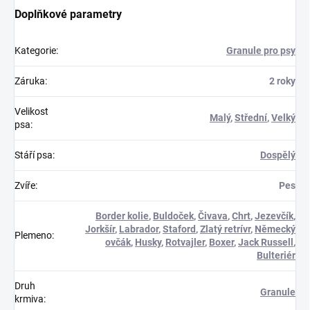
Doplňkové parametry
Kategorie
:
Granule pro psy
Záruka
:
2 roky
Velikost
Malý
,
Střední
,
Velký
psa
:
Stáří psa
:
Dospělý
Zvíře
:
Pes
Border kolie
,
Buldoček
,
Čivava
,
Chrt
,
Jezevčík
,
Jorkšír
,
Labrador
,
Staford
,
Zlatý retrívr
,
Německý
Plemeno
:
ovčák
,
Husky
,
Rotvajler
,
Boxer
,
Jack Russell
,
Bulteriér
Druh
Granule
krmiva
: