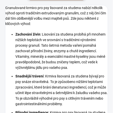
Granulované krmivo pro psy lisované za studena nabízí několik
výhod oproti tradičním extrudovaným granulím, což z něj činí čím
dál tím oblíbenější volbu mezi majiteli psů. Zde jsou některé z
klíčových výhod:
Zachování živin
: Lisování za studena probíhá při mnohem
nižších teplotách ve srovnání s tradičními výrobními
procesy granulí. Tato šetrná metoda vaření pomáhá
zachovat přírodní živiny, enzymy a chutě ingrediencí.
Vitamíny, minerály a esenciální mastné kyseliny jsou méně
pravděpodobné, že budou zničeny teplem, což vede k
výživnějšímu jídlu pro vašeho psa.
Snadnější trávení
: Krmiva lisovaná za studena bývají pro
psy snáze stravitelná. To je způsobeno nižšími teplotami
zpracování, které brání denaturaci ingrediencí, což je může
učinit lépe stravitelnými a šetrnějšími k žaludku vašeho psa.
To je obzvláště výhodné pro psy s citlivým trávením nebo
gastrointestinálními problémy.
Přírodní ingredience:
Krmiva pro psy lisovaná za studena