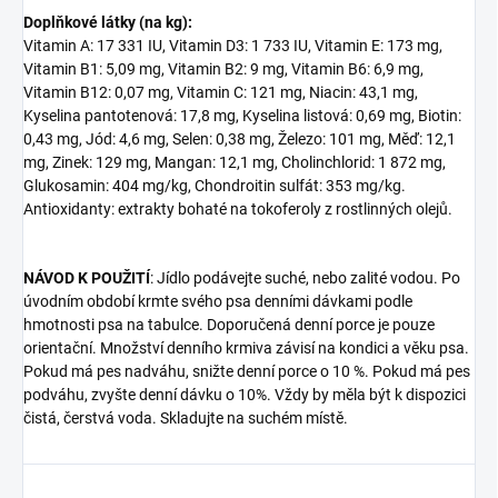
Doplňkové látky (na kg):
Vitamin A: 17 331 IU, Vitamin D3: 1 733 IU, Vitamin E: 173 mg,
Vitamin B1: 5,09 mg, Vitamin B2: 9 mg, Vitamin B6: 6,9 mg,
Vitamin B12: 0,07 mg, Vitamin C: 121 mg, Niacin: 43,1 mg,
Kyselina pantotenová: 17,8 mg, Kyselina listová: 0,69 mg, Biotin:
0,43 mg, Jód: 4,6 mg, Selen: 0,38 mg, Železo: 101 mg, Měď: 12,1
mg, Zinek: 129 mg, Mangan: 12,1 mg, Cholinchlorid: 1 872 mg,
Glukosamin: 404 mg/kg, Chondroitin sulfát: 353 mg/kg.
Antioxidanty: extrakty bohaté na tokoferoly z rostlinných olejů.
NÁVOD K POUŽITÍ
: Jídlo podávejte suché, nebo zalité vodou. Po
úvodním období krmte svého psa denními dávkami podle
hmotnosti psa na tabulce. Doporučená denní porce je pouze
orientační. Množství denního krmiva závisí na kondici a věku psa.
Pokud má pes nadváhu, snižte denní porce o 10 %. Pokud má pes
podváhu, zvyšte denní dávku o 10%. Vždy by měla být k dispozici
čistá, čerstvá voda. Skladujte na suchém místě.