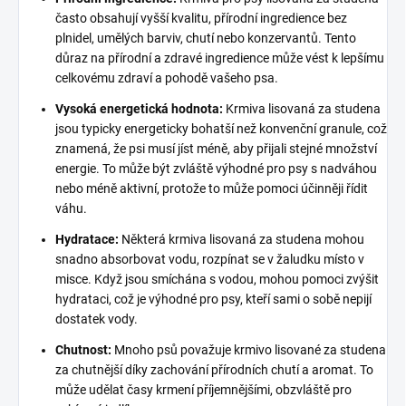
často obsahují vyšší kvalitu, přírodní ingredience bez
plnidel, umělých barviv, chutí nebo konzervantů. Tento
důraz na přírodní a zdravé ingredience může vést k lepšímu
celkovému zdraví a pohodě vašeho psa.
Vysoká energetická hodnota:
Krmiva lisovaná za studena
jsou typicky energeticky bohatší než konvenční granule, což
znamená, že psi musí jíst méně, aby přijali stejné množství
energie. To může být zvláště výhodné pro psy s nadváhou
nebo méně aktivní, protože to může pomoci účinněji řídit
váhu.
Hydratace:
Některá krmiva lisovaná za studena mohou
snadno absorbovat vodu, rozpínat se v žaludku místo v
misce. Když jsou smíchána s vodou, mohou pomoci zvýšit
hydrataci, což je výhodné pro psy, kteří sami o sobě nepijí
dostatek vody.
Chutnost:
Mnoho psů považuje krmivo lisované za studena
za chutnější díky zachování přírodních chutí a aromat. To
může udělat časy krmení příjemnějšími, obzvláště pro