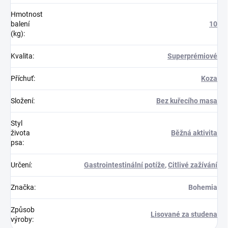
Hmotnost
balení
10
(kg)
:
Kvalita
:
Superprémiové
Příchuť
:
Koza
Složení
:
Bez kuřecího masa
Styl
života
Běžná aktivita
psa
:
Určení
:
Gastrointestinální potíže
,
Citlivé zažívání
Značka
:
Bohemia
Způsob
Lisované za studena
výroby
: