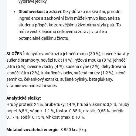
vybíravé jedlíky.
Dlouhověkost a zdraví
: Díky důrazu na kvalitní, přírodní
ingredience a zachování živin může krmivo lisované za
studena přispět ke zdravějšímu životnímu stylu psů. To
může vést k lepšímu celkovému zdraví, vitalitě a
potenciálně delšímu životu.
SLOŽENÍ:
dehydrované kozí a jehněčí maso (30 %), sušené batáty,
sušené brambory, hovězí tuk (14 %), rýžová mouka (8 %), jehněčí
játra (5 %), ovesné vločky (4 %), sušená dýně (2 %), dehydrovaná
jehněčí játra (2 %), kukuřičné vločky, sušená mrkev (1,2 %), lněné
semínko, čekankový extrakt, sušené bylinky, betaglukany,
vitamínovo-minerální směs.
Analytické složky:
Hrubý protein: 24 %, hrubé tuky: 14 %, hrubá vláknina: 3,2 %, hrubý
popel: 6,8 %, vápník: 1,1 %, fosfor: 0,85 %, draslík: 0,65 %, hořčík:
0,17 %, sodík: 0,15 %, vlhkost (max.): 10 %.
Metabolizovatelná energie
: 3 850 kcal/kg.