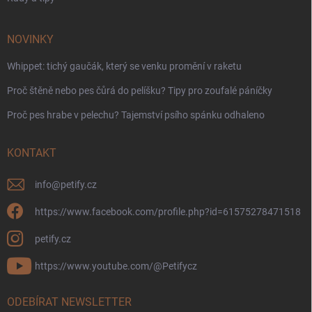
NOVINKY
Whippet: tichý gaučák, který se venku promění v raketu
Proč štěně nebo pes čůrá do pelíšku? Tipy pro zoufalé páníčky
Proč pes hrabe v pelechu? Tajemství psího spánku odhaleno
KONTAKT
info
@
petify.cz
https://www.facebook.com/profile.php?id=61575278471518
petify.cz
https://www.youtube.com/@Petifycz
ODEBÍRAT NEWSLETTER