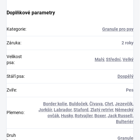
Doplňkové parametry
Kategorie
:
Granule pro psy
Záruka
:
2 roky
Velikost
Malý
,
Střední
,
Velký
psa
:
Stáří psa
:
Dospělý
Zvíře
:
Pes
Border kolie
,
Buldoček
,
Čivava
,
Chrt
,
Jezevčík
,
Jorkšír
,
Labrador
,
Staford
,
Zlatý retrívr
,
Německý
Plemeno
:
ovčák
,
Husky
,
Rotvajler
,
Boxer
,
Jack Russell
,
Bulteriér
Druh
Granule