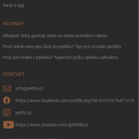
Rady a tipy
NOVINKY
Whippet: tichý gaučák, který se venku promění v raketu
Proč štěně nebo pes čůrá do pelíšku? Tipy pro zoufalé páníčky
Proč pes hrabe v pelechu? Tajemství psího spánku odhaleno
KONTAKT
info
@
petify.cz
https://www.facebook.com/profile.php?id=61575278471518
petify.cz
https://www.youtube.com/@Petifycz