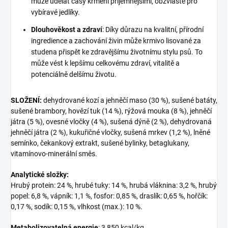
může udělat časy krmení příjemnějšími, obzvláště pro
vybíravé jedlíky.
Dlouhověkost a zdraví
: Díky důrazu na kvalitní, přírodní
ingredience a zachování živin může krmivo lisované za
studena přispět ke zdravějšímu životnímu stylu psů. To
může vést k lepšímu celkovému zdraví, vitalitě a
potenciálně delšímu životu.
SLOŽENÍ:
dehydrované kozí a jehněčí maso (30 %), sušené batáty,
sušené brambory, hovězí tuk (14 %), rýžová mouka (8 %), jehněčí
játra (5 %), ovesné vločky (4 %), sušená dýně (2 %), dehydrovaná
jehněčí játra (2 %), kukuřičné vločky, sušená mrkev (1,2 %), lněné
semínko, čekankový extrakt, sušené bylinky, betaglukany,
vitamínovo-minerální směs.
Analytické složky:
Hrubý protein: 24 %, hrubé tuky: 14 %, hrubá vláknina: 3,2 %, hrubý
popel: 6,8 %, vápník: 1,1 %, fosfor: 0,85 %, draslík: 0,65 %, hořčík:
0,17 %, sodík: 0,15 %, vlhkost (max.): 10 %.
Metabolizovatelná energie
: 3 850 kcal/kg.