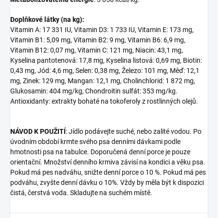
Doplňkové látky (na kg):
Vitamin A: 17 331 IU, Vitamin D3: 1 733 IU, Vitamin E: 173 mg,
Vitamin B1: 5,09 mg, Vitamin B2: 9 mg, Vitamin B6: 6,9 mg,
Vitamin B12: 0,07 mg, Vitamin C: 121 mg, Niacin: 43,1 mg,
Kyselina pantotenová: 17,8 mg, Kyselina listová: 0,69 mg, Biotin:
0,43 mg, Jód: 4,6 mg, Selen: 0,38 mg, Železo: 101 mg, Měď: 12,1
mg, Zinek: 129 mg, Mangan: 12,1 mg, Cholinchlorid: 1 872 mg,
Glukosamin: 404 mg/kg, Chondroitin sulfát: 353 mg/kg.
Antioxidanty: extrakty bohaté na tokoferoly z rostlinných olejů.
NÁVOD K POUŽITÍ
: Jídlo podávejte suché, nebo zalité vodou. Po
úvodním období krmte svého psa denními dávkami podle
hmotnosti psa na tabulce. Doporučená denní porce je pouze
orientační. Množství denního krmiva závisí na kondici a věku psa.
Pokud má pes nadváhu, snižte denní porce o 10 %. Pokud má pes
podváhu, zvyšte denní dávku o 10%. Vždy by měla být k dispozici
čistá, čerstvá voda. Skladujte na suchém místě.