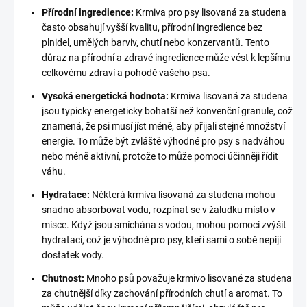
Přírodní ingredience:
Krmiva pro psy lisovaná za studena
často obsahují vyšší kvalitu, přírodní ingredience bez
plnidel, umělých barviv, chutí nebo konzervantů. Tento
důraz na přírodní a zdravé ingredience může vést k lepšímu
celkovému zdraví a pohodě vašeho psa.
Vysoká energetická hodnota:
Krmiva lisovaná za studena
jsou typicky energeticky bohatší než konvenční granule, což
znamená, že psi musí jíst méně, aby přijali stejné množství
energie. To může být zvláště výhodné pro psy s nadváhou
nebo méně aktivní, protože to může pomoci účinněji řídit
váhu.
Hydratace:
Některá krmiva lisovaná za studena mohou
snadno absorbovat vodu, rozpínat se v žaludku místo v
misce. Když jsou smíchána s vodou, mohou pomoci zvýšit
hydrataci, což je výhodné pro psy, kteří sami o sobě nepijí
dostatek vody.
Chutnost:
Mnoho psů považuje krmivo lisované za studena
za chutnější díky zachování přírodních chutí a aromat. To