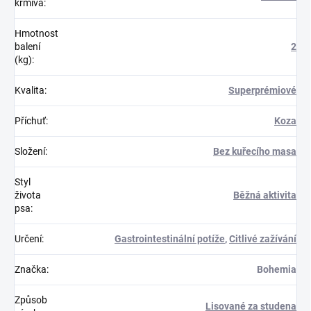
krmiva
:
Hmotnost
balení
2
(kg)
:
Kvalita
:
Superprémiové
Příchuť
:
Koza
Složení
:
Bez kuřecího masa
Styl
života
Běžná aktivita
psa
:
Určení
:
Gastrointestinální potíže
,
Citlivé zažívání
Značka
:
Bohemia
Způsob
Lisované za studena