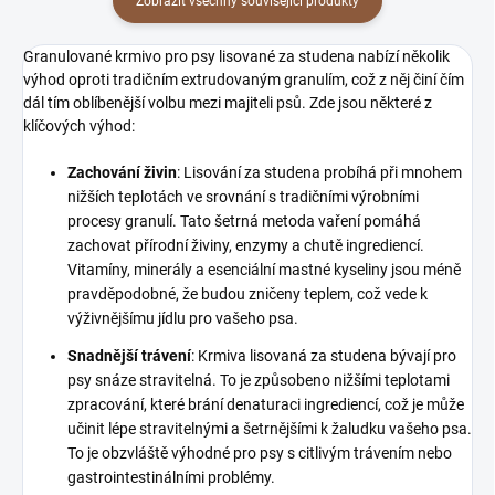
Zobrazit všechny související produkty
Granulované krmivo pro psy lisované za studena nabízí několik
výhod oproti tradičním extrudovaným granulím, což z něj činí čím
dál tím oblíbenější volbu mezi majiteli psů. Zde jsou některé z
klíčových výhod:
Zachování živin
: Lisování za studena probíhá při mnohem
nižších teplotách ve srovnání s tradičními výrobními
procesy granulí. Tato šetrná metoda vaření pomáhá
zachovat přírodní živiny, enzymy a chutě ingrediencí.
Vitamíny, minerály a esenciální mastné kyseliny jsou méně
pravděpodobné, že budou zničeny teplem, což vede k
výživnějšímu jídlu pro vašeho psa.
Snadnější trávení
: Krmiva lisovaná za studena bývají pro
psy snáze stravitelná. To je způsobeno nižšími teplotami
zpracování, které brání denaturaci ingrediencí, což je může
učinit lépe stravitelnými a šetrnějšími k žaludku vašeho psa.
To je obzvláště výhodné pro psy s citlivým trávením nebo
gastrointestinálními problémy.