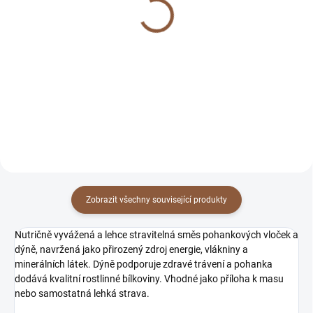
BOHEMIA příloha B 2 kg
BOHEMIA příloha C 5 kg
455 Kč
1 038 Kč
Měrná
Měrná
227,50 Kč / 1 kg
207,60 Kč / 1 kg
cena:
cena:
Do košíku
Do košíku
Zobrazit všechny související produkty
Nutričně vyvážená a lehce stravitelná směs pohankových vloček a
dýně, navržená jako přirozený zdroj energie, vlákniny a
minerálních látek. Dýně podporuje zdravé trávení a pohanka
dodává kvalitní rostlinné bílkoviny. Vhodné jako příloha k masu
nebo samostatná lehká strava.