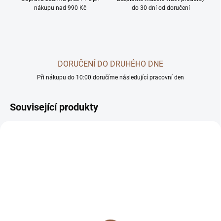
nákupu nad 990 Kč
do 30 dní od doručení
DORUČENÍ DO DRUHÉHO DNE
Při nákupu do 10:00 doručíme následující pracovní den
Související produkty
SKLADEM U DODAVATELE -
SKLADEM U DODAVATELE -
DORUČÍME DO 4 PRAC. DNÍ
DORUČÍME DO 4 PRAC. DNÍ