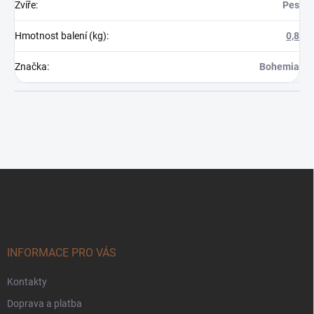
Zvíře
:
Pes
Hmotnost balení (kg)
:
0,8
Značka
:
Bohemia
Z
á
p
a
t
í
INFORMACE PRO VÁS
Kontakty
Doprava a platba