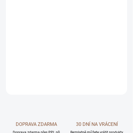
MŮŽEME
DORUČIT DO:
11.8.2026
MOŽNOSTI
DORUČENÍ
−
+
Přidat do košíku
DETAILNÍ INFORMACE
ZEPTAT SE
DOPRAVA ZDARMA
30 DNÍ NA VRÁCENÍ
Doprava zdarma přes PPL při
Bezplatně můžete vrátit produkty