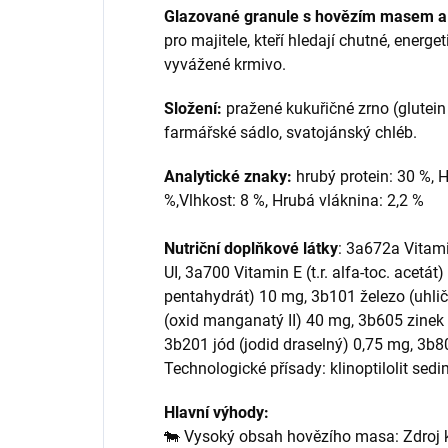
Glazované granule s hovězím masem a
pro majitele, kteří hledají chutné, energ
vyvážené krmivo.
Složení:
pražené kukuřičné zrno (glutein 
farmářské sádlo, svatojánský chléb.
Analytické znaky:
hrubý protein: 30 %, H
%,Vlhkost: 8 %, Hrubá vláknina: 2,2 %
Nutriční doplňkové látky
: 3a672a Vitam
UI, 3a700 Vitamin E (t.r. alfa‑toc. acet
pentahydrát) 10 mg, 3b101 železo (uhli
(oxid manganatý II) 40 mg, 3b605 zinek
3b201 jód (jodid draselný) 0,75 mg, 3b8
Technologické přísady: klinoptilolit sed
Hlavní výhody:
🐄 Vysoký obsah hovězího masa: Zdroj k