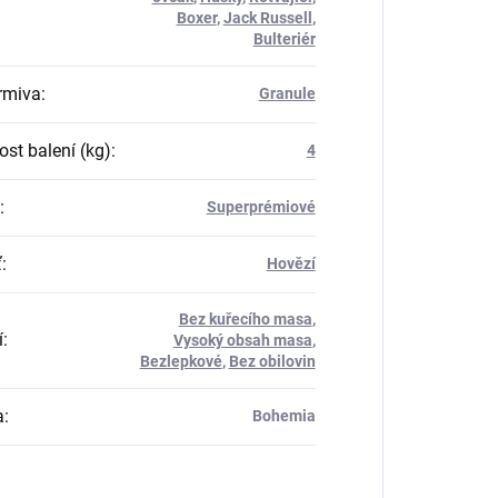
Boxer
,
Jack Russell
,
Bulteriér
rmiva
:
Granule
st balení (kg)
:
4
:
Superprémiové
ť
:
Hovězí
Bez kuřecího masa
,
í
:
Vysoký obsah masa
,
Bezlepkové
,
Bez obilovin
a
:
Bohemia