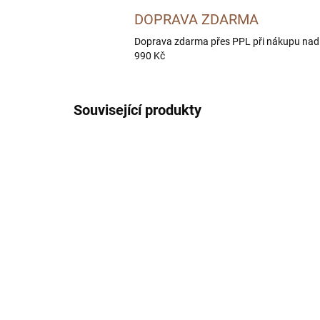
DOPRAVA ZDARMA
Doprava zdarma přes PPL při nákupu nad
990 Kč
Související produkty
SKLADEM
(5 KS)
BOHEMIA Hovězí maso
BO