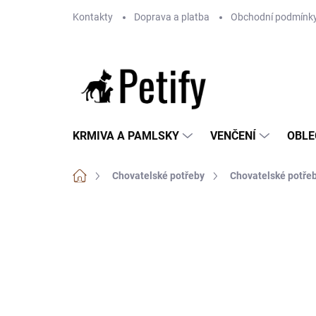
Přejít
Kontakty
Doprava a platba
Obchodní podmínk
na
obsah
KRMIVA A PAMLSKY
VENČENÍ
OBLE
Domů
Chovatelské potřeby
Chovatelské potřeb
Neohodnoceno
Podrobnosti hodnoce
BEZ OBILOVIN