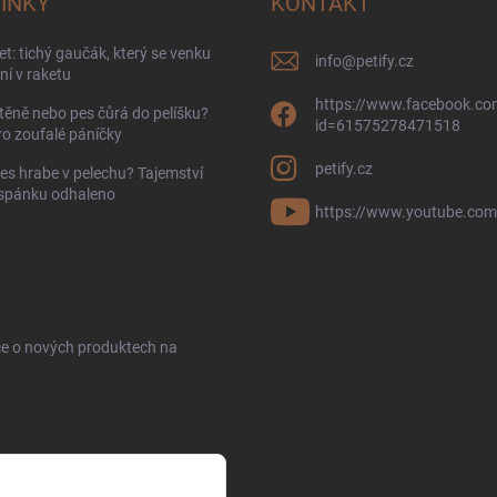
INKY
KONTAKT
t: tichý gaučák, který se venku
info
@
petify.cz
í v raketu
https://www.facebook.com
těně nebo pes čůrá do pelíšku?
id=61575278471518
ro zoufalé páníčky
petify.cz
es hrabe v pelechu? Tajemství
 spánku odhaleno
https://www.youtube.com
ce o nových produktech na