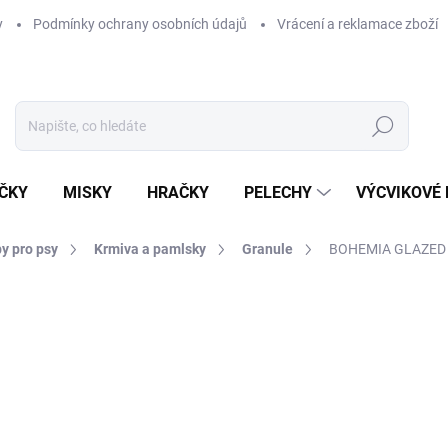
y
Podmínky ochrany osobních údajů
Vrácení a reklamace zboží
Hledat
ČKY
MISKY
HRAČKY
PELECHY
VÝCVIKOVÉ
y pro psy
Krmiva a pamlsky
Granule
BOHEMIA GLAZED P
ní
ZNAČKA:
BOHEMIA
1 038 Kč
Měrná
259,50 Kč / 1 kg
cena:
SKLADEM U DODAVATELE -