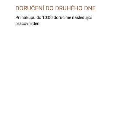
DORUČENÍ DO DRUHÉHO DNE
Při nákupu do 10:00 doručíme následující
pracovní den
LE -
SKLADEM U DODAVATELE -
 DNÍ
DORUČÍME DO 4 PRAC. DNÍ
ve
BOHEMIA Zvěřinové