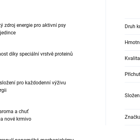
ý zdroj energie pro aktivní psy
Druh k
 jedince
Hmotno
st díky speciální vrstvě proteinů
Kvalita
Příchu
 složení pro každodenní výživu
gii
Složen
 aroma a chuť
Značk
na nové krmivo