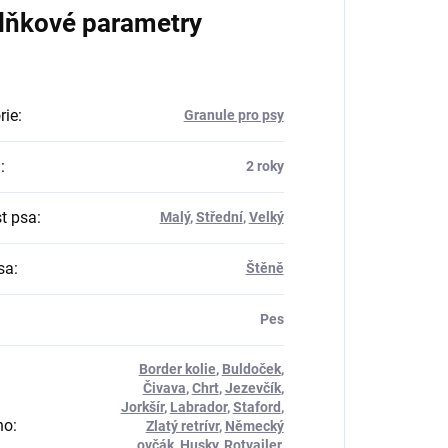
lňkové parametry
rie
:
Granule pro psy
a
:
2 roky
st psa
:
Malý
,
Střední
,
Velký
sa
:
Štěně
Pes
Border kolie
,
Buldoček
,
Čivava
,
Chrt
,
Jezevčík
,
Jorkšír
,
Labrador
,
Staford
,
no
:
Zlatý retrívr
,
Německý
ovčák
,
Husky
,
Rotvajler
,