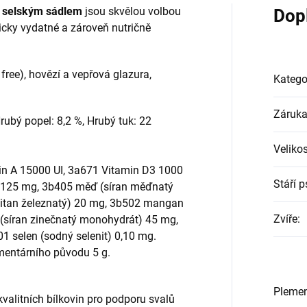
 selským sádlem
jsou skvělou volbou
Dop
eticky vydatné a zároveň nutričně
free), hovězí a vepřová glazura,
Katego
Záruk
rubý popel: 8,2 %, Hrubý tuk: 22
Veliko
in A 15000 UI, 3a671 Vitamin D3 1000
Stáří p
át) 125 mg, 3b405 měď (síran měďnatý
čitan železnatý) 20 mg, 3b502 mangan
Zvíře
:
 (síran zinečnatý monohydrát) 45 mg,
01 selen (sodný selenit) 0,10 mg.
imentárního původu 5 g.
Pleme
valitních bílkovin pro podporu svalů