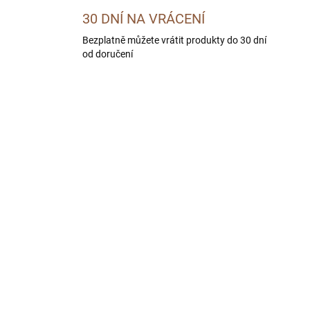
30 DNÍ NA VRÁCENÍ
Bezplatně můžete vrátit produkty do 30 dní
od doručení
SKLADEM U DODAVATELE -
SKLADEM U DODAVATE
DORUČÍME DO 4 PRAC. DNÍ
DORUČÍME DO 4 PRAC.
HEMIA Zvěřinové
BOHEMIA Kančí maso 