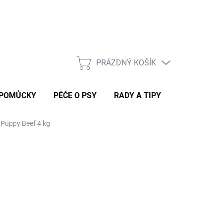
Rady a tipy
PRÁZDNÝ KOŠÍK
NÁKUPNÍ
KOŠÍK
 POMŮCKY
PÉČE O PSY
RADY A TIPY
uppy Beef 4 kg
 DORUČÍME DO 4 PRAC. DNÍ