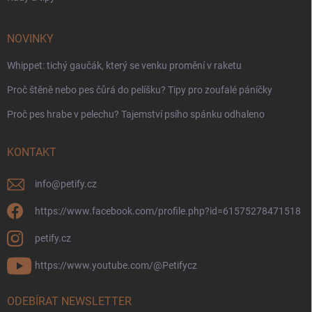
NOVINKY
Whippet: tichý gaučák, který se venku promění v raketu
Proč štěně nebo pes čůrá do pelíšku? Tipy pro zoufalé páníčky
Proč pes hrabe v pelechu? Tajemství psího spánku odhaleno
KONTAKT
info
@
petify.cz
https://www.facebook.com/profile.php?id=61575278471518
petify.cz
https://www.youtube.com/@Petifycz
ODEBÍRAT NEWSLETTER