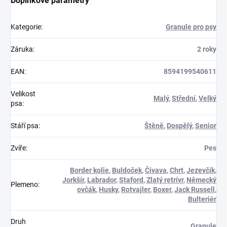
Doplňkové parametry
Kategorie
:
Granule pro psy
Záruka
:
2 roky
EAN
:
8594199540611
Velikost
Malý
,
Střední
,
Velký
psa
:
Stáří psa
:
Štěně
,
Dospělý
,
Senior
Zvíře
:
Pes
Border kolie
,
Buldoček
,
Čivava
,
Chrt
,
Jezevčík
,
Jorkšír
,
Labrador
,
Staford
,
Zlatý retrívr
,
Německý
Plemeno
:
ovčák
,
Husky
,
Rotvajler
,
Boxer
,
Jack Russell
,
Bulteriér
Druh
Granule