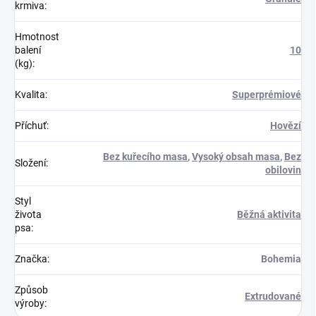
krmiva
:
Hmotnost
balení
10
(kg)
:
Kvalita
:
Superprémiové
Příchuť
:
Hovězí
Bez kuřecího masa
,
Vysoký obsah masa
,
Bez
Složení
:
obilovin
Styl
života
Běžná aktivita
psa
:
Značka
:
Bohemia
Způsob
Extrudované
výroby
: