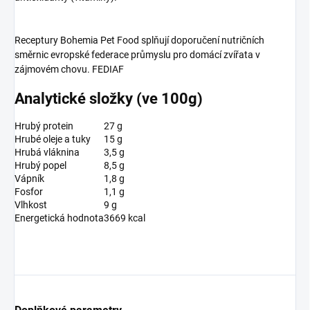
Receptury Bohemia Pet Food splňují doporučení nutričních
směrnic evropské federace průmyslu pro domácí zvířata v
zájmovém chovu. FEDIAF
Analytické složky (ve 100g)
Hrubý protein
27 g
Hrubé oleje a tuky
15 g
Hrubá vláknina
3,5 g
Hrubý popel
8,5 g
Vápník
1,8 g
Fosfor
1,1 g
Vlhkost
9 g
Energetická hodnota
3669 kcal