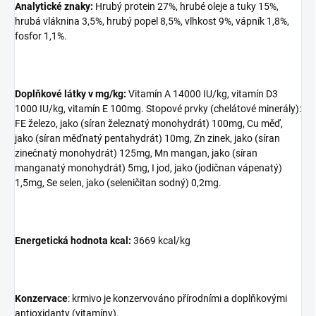
Analytické znaky:
Hrubý protein 27%, hrubé oleje a tuky 15%,
hrubá vláknina 3,5%, hrubý popel 8,5%, vlhkost 9%, vápník 1,8%,
fosfor 1,1%.
Doplňkové látky v mg/kg:
Vitamín A 14000 IU/kg, vitamín D3
1000 IU/kg, vitamín E 100mg. Stopové prvky (chelátové minerály):
FE železo, jako (síran železnatý monohydrát) 100mg, Cu měď,
jako (síran měďnatý pentahydrát) 10mg, Zn zinek, jako (síran
zinečnatý monohydrát) 125mg, Mn mangan, jako (síran
manganatý monohydrát) 5mg, I jod, jako (jodičnan vápenatý)
1,5mg, Se selen, jako (seleničitan sodný) 0,2mg.
Energetická hodnota kcal:
3669 kcal/kg
Konzervace
: krmivo je konzervováno přírodními a doplňkovými
antioxidanty (vitamíny).