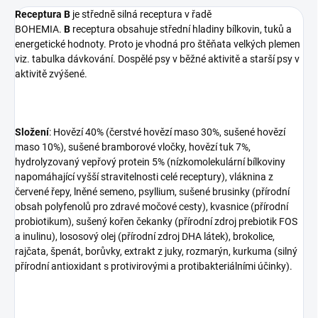
Receptura B
je středně silná receptura v řadě
BOHEMIA.
B
receptura obsahuje střední hladiny bílkovin, tuků a
energetické hodnoty. Proto je vhodná pro štěňata velkých plemen
viz. tabulka dávkování. Dospělé psy v běžné aktivitě a starší psy v
aktivitě zvýšené.
Složení
: Hovězí 40% (čerstvé hovězí maso 30%, sušené hovězí
maso 10%), sušené bramborové vločky, hovězí tuk 7%,
hydrolyzovaný vepřový protein 5% (nízkomolekulární bílkoviny
napomáhající vyšší stravitelnosti celé receptury), vláknina z
červené řepy, lněné semeno, psyllium, sušené brusinky (přírodní
obsah polyfenolů pro zdravé močové cesty), kvasnice (přírodní
probiotikum), sušený kořen čekanky (přírodní zdroj prebiotik FOS
a inulinu), lososový olej (přírodní zdroj DHA látek), brokolice,
rajčata, špenát, borůvky, extrakt z juky, rozmarýn, kurkuma (silný
přírodní antioxidant s protivirovými a protibakteriálními účinky).