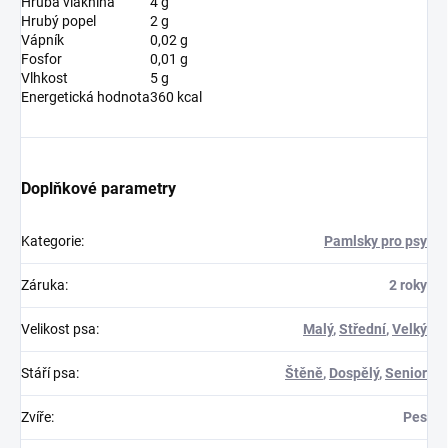
Hrubá vláknina
4 g
Hrubý popel
2 g
Vápník
0,02 g
Fosfor
0,01 g
Vlhkost
5 g
Energetická hodnota
360 kcal
Doplňkové parametry
Kategorie
:
Pamlsky pro psy
Záruka
:
2 roky
Velikost psa
:
Malý
,
Střední
,
Velký
Stáří psa
:
Štěně
,
Dospělý
,
Senior
Zvíře
:
Pes