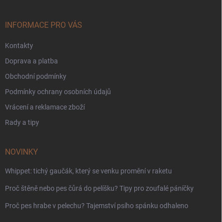
a
t
í
INFORMACE PRO VÁS
Kontakty
Doprava a platba
Obchodní podmínky
Podmínky ochrany osobních údajů
Vrácení a reklamace zboží
Rady a tipy
NOVINKY
Whippet: tichý gaučák, který se venku promění v raketu
Proč štěně nebo pes čůrá do pelíšku? Tipy pro zoufalé páníčky
Proč pes hrabe v pelechu? Tajemství psího spánku odhaleno