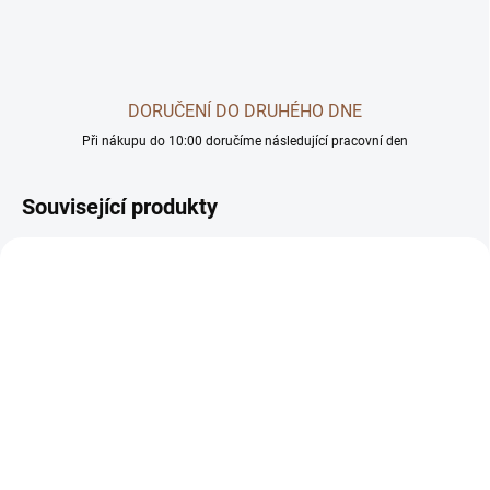
DORUČENÍ DO DRUHÉHO DNE
Při nákupu do 10:00 doručíme následující pracovní den
Související produkty
DOPORUČUJEME
BEZ OBILOVIN
SKLADEM U DODAVATELE -
SKLADEM U DODAVATELE -
DORUČÍME DO 4 PRAC. DNÍ
DORUČÍME DO 4 PRAC. DNÍ
BOHEMIA FRESH Adult
BOHEMIA SUPER