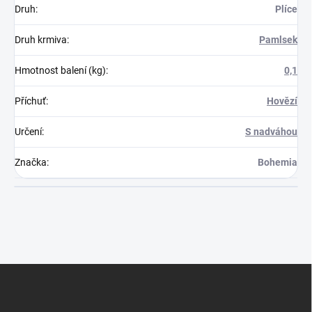
Druh
:
Plíce
Druh krmiva
:
Pamlsek
Hmotnost balení (kg)
:
0,1
Příchuť
:
Hovězí
Určení
:
S nadváhou
Značka
:
Bohemia
Z
á
p