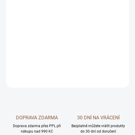
12.8.2026
MOŽNOSTI
DORUČENÍ
−
+
Přidat do košíku
DETAILNÍ INFORMACE
ZEPTAT SE
DOPRAVA ZDARMA
30 DNÍ NA VRÁCENÍ
Doprava zdarma přes PPL při
Bezplatně můžete vrátit produkty
nákupu nad 990 Kč
do 30 dní od doručení