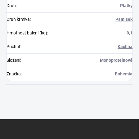
Druh
:
Plátky
Druh krmiva
:
Pamlsek
Hmotnost balení (kg)
:
0,1
Příchuť
:
Kachna
Složení
:
Monoproteinové
Značka
:
Bohemia
Z
á
p