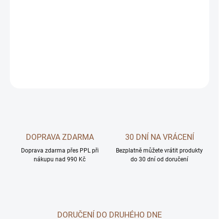
−
+
Přidat do košíku
DETAILNÍ INFORMACE
ZEPTAT SE
DOPRAVA ZDARMA
30 DNÍ NA VRÁCENÍ
Doprava zdarma přes PPL při
Bezplatně můžete vrátit produkty
nákupu nad 990 Kč
do 30 dní od doručení
DORUČENÍ DO DRUHÉHO DNE