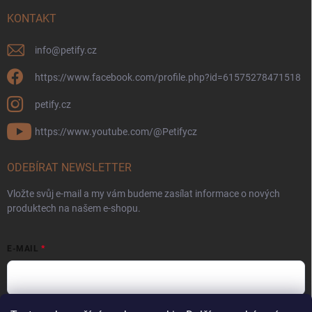
KONTAKT
info
@
petify.cz
https://www.facebook.com/profile.php?id=61575278471518
petify.cz
https://www.youtube.com/@Petifycz
ODEBÍRAT NEWSLETTER
Vložte svůj e-mail a my vám budeme zasílat informace o nových
produktech na našem e-shopu.
E-MAIL