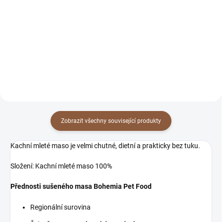
Kompletní granule s králičím
Kompletní granule s hovězím
masem. Vhodné pro dospělé psy.
masem. Vhodné pro štěňata.
Zobrazit všechny související produkty
Kachní mleté maso je velmi chutné, dietní a prakticky bez tuku.
Složení: Kachní mleté maso 100%
Přednosti sušeného masa Bohemia Pet Food
Regionální surovina