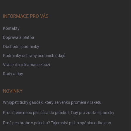
a
t
í
INFORMACE PRO VÁS
Kontakty
Doprava a platba
Obchodní podmínky
Podmínky ochrany osobních údajů
Vrácení a reklamace zboží
Rady a tipy
NOVINKY
Whippet: tichý gaučák, který se venku promění v raketu
Proč štěně nebo pes čůrá do pelíšku? Tipy pro zoufalé páníčky
Proč pes hrabe v pelechu? Tajemství psího spánku odhaleno