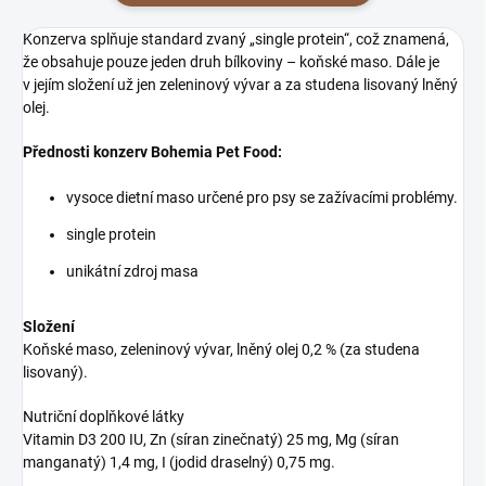
Konzerva splňuje standard zvaný „single protein“, což znamená,
že obsahuje pouze jeden druh bílkoviny – koňské maso. Dále je
v jejím složení už jen zeleninový vývar a za studena lisovaný lněný
olej.
Přednosti konzerv Bohemia Pet Food:
vysoce dietní maso určené pro psy se zažívacími problémy.
single protein
unikátní zdroj masa
Složení
Koňské maso, zeleninový vývar, lněný olej 0,2 % (za studena
lisovaný).
Nutriční doplňkové látky
Vitamin D3 200 IU, Zn (síran zinečnatý) 25 mg, Mg (síran
manganatý) 1,4 mg, I (jodid draselný) 0,75 mg.