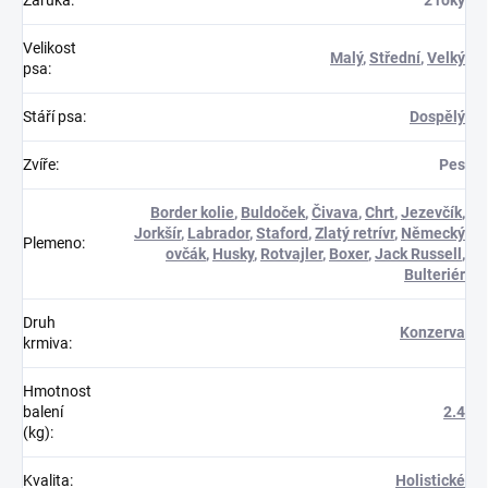
Záruka
:
2 roky
Velikost
Malý
,
Střední
,
Velký
psa
:
Stáří psa
:
Dospělý
Zvíře
:
Pes
Border kolie
,
Buldoček
,
Čivava
,
Chrt
,
Jezevčík
,
Jorkšír
,
Labrador
,
Staford
,
Zlatý retrívr
,
Německý
Plemeno
:
ovčák
,
Husky
,
Rotvajler
,
Boxer
,
Jack Russell
,
Bulteriér
Druh
Konzerva
krmiva
:
Hmotnost
balení
2.4
(kg)
:
Kvalita
:
Holistické