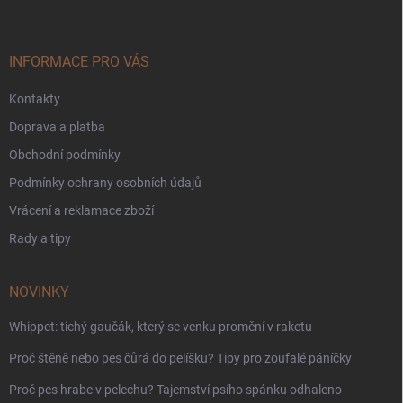
p
a
t
í
INFORMACE PRO VÁS
Kontakty
Doprava a platba
Obchodní podmínky
Podmínky ochrany osobních údajů
Vrácení a reklamace zboží
Rady a tipy
NOVINKY
Whippet: tichý gaučák, který se venku promění v raketu
Proč štěně nebo pes čůrá do pelíšku? Tipy pro zoufalé páníčky
Proč pes hrabe v pelechu? Tajemství psího spánku odhaleno