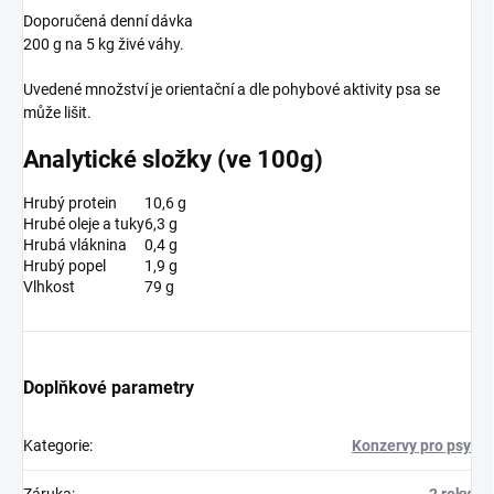
Doporučená denní dávka
200 g na 5 kg živé váhy.
Uvedené množství je orientační a dle pohybové aktivity psa se
může lišit.
Analytické složky (ve 100g)
Hrubý protein
10,6 g
Hrubé oleje a tuky
6,3 g
Hrubá vláknina
0,4 g
Hrubý popel
1,9 g
Vlhkost
79 g
Doplňkové parametry
Kategorie
:
Konzervy pro psy