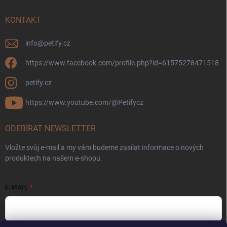
KONTAKT
info
@
petify.cz
https://www.facebook.com/profile.php?id=61575278471518
petify.cz
https://www.youtube.com/@Petifycz
ODEBÍRAT NEWSLETTER
Vložte svůj e-mail a my vám budeme zasílat informace o nových
produktech na našem e-shopu.
E-MAIL