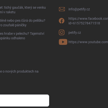
t: tichý gaučák, který se venku
info
@
petify.cz
í v raketu
https://www.facebook.com
těně nebo pes čůrá do pelíšku?
id=61575278471518
ro zoufalé páníčky
petify.cz
es hrabe v pelechu? Tajemství
 spánku odhaleno
https://www.youtube.com
ce o nových produktech na