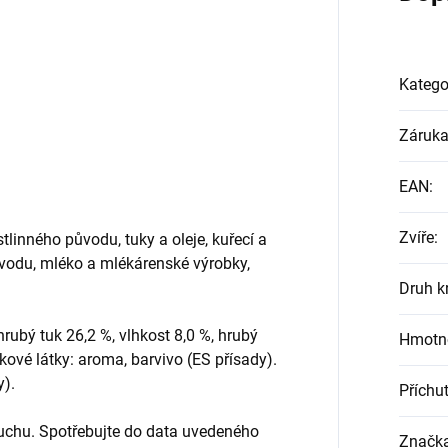
Katego
Záruk
EAN
:
Zvíře
:
stlinného původu, tuky a oleje, kuřecí a
vodu, mléko a mlékárenské výrobky,
Druh k
hrubý tuk 26,2 %, vlhkost 8,0 %, hrubý
Hmotno
kové látky: aroma, barvivo (ES přísady).
y).
Příchu
suchu. Spotřebujte do data uvedeného
Značk