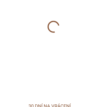
MŮŽEME DORUČIT DO:
13.8.2
−
+
DETAILNÍ INFORMACE
ZEPTAT SE
30 DNÍ NA VRÁCENÍ