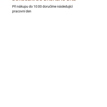
Při nákupu do 10:00 doručíme následující
pracovní den
HOLISTICKÉ
LE -
SKLADEM U DODAVATELE -
 DNÍ
DORUČÍME DO 4 PRAC. DNÍ
BOHEMIA HOLISTIC Adult
Salmon 10 kg