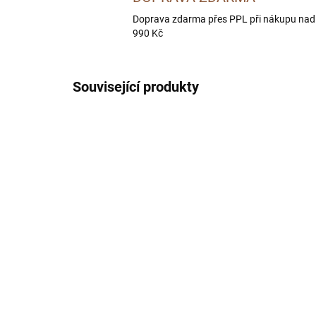
Doprava zdarma přes PPL při nákupu nad
990 Kč
Související produkty
CITLIVÉ ZAŽÍVÁNÍ
BEZ OB
SKLADEM U DODAVATELE -
DORUČÍME DO 4 PRAC. DNÍ
BOHEMIA DIET Digest
BO
Support 4 kg
Sa