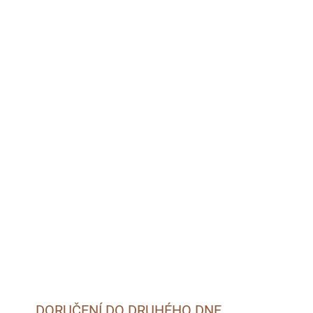
MOŽNOSTI DORUČENÍ
026
Přidat do košíku
DORUČENÍ DO DRUHÉHO DNE