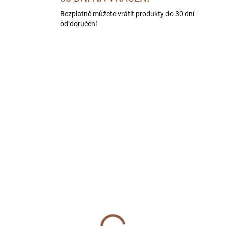
Bezplatně můžete vrátit produkty do 30 dní
od doručení
ILOVIN
SKLADEM U DODAVATELE -
SKLADEM U DODAVATE
DORUČÍME DO 4 PRAC. DNÍ
DORUČÍME DO 4 PRAC.
HEMIA WILD Adult
BOHEMIA SEMI MOIST
lmon 10 kg
Adult Beef 2 kg