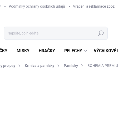
y
Podmínky ochrany osobních údajů
Vrácení a reklamace zboží
Hledat
ČKY
MISKY
HRAČKY
PELECHY
VÝCVIKOVÉ
y pro psy
Krmiva a pamlsky
Pamlsky
BOHEMIA PREMIUM 
ní
ZNAČKA:
BOHEMIA
93 Kč
Měrná
930 Kč / 1 kg
cena:
SKLADEM U DODAVATELE -