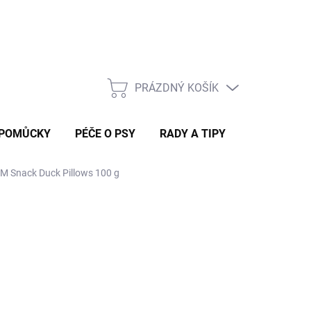
Rady a tipy
PRÁZDNÝ KOŠÍK
NÁKUPNÍ
KOŠÍK
 POMŮCKY
PÉČE O PSY
RADY A TIPY
Snack Duck Pillows 100 g
 DORUČÍME DO 4 PRAC. DNÍ