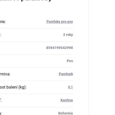
rie
:
Pamlsky pro psy
a
:
2 roky
8594199542998
Pes
rmiva
:
Pamlsek
st balení (kg)
:
0,1
ť
:
Kachna
a
:
Bohemia