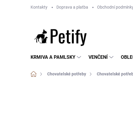
Přejít
Kontakty
Doprava a platba
Obchodní podmínk
na
obsah
KRMIVA A PAMLSKY
VENČENÍ
OBLE
Domů
Chovatelské potřeby
Chovatelské potřeb
Neohodnoceno
Podrobnosti hodnoce