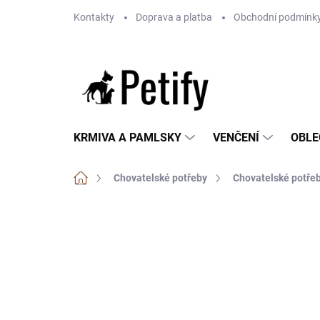
Přejít
Kontakty
Doprava a platba
Obchodní podmínk
na
obsah
KRMIVA A PAMLSKY
VENČENÍ
OBLE
Domů
Chovatelské potřeby
Chovatelské potřeb
Neohodnoceno
Podrobnosti hodnoce