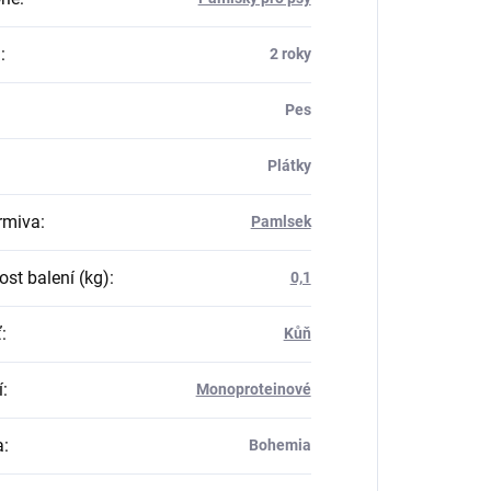
a
:
2 roky
Pes
Plátky
rmiva
:
Pamlsek
st balení (kg)
:
0,1
ť
:
Kůň
í
:
Monoproteinové
a
:
Bohemia