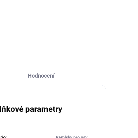
Holistické granule s lososem.
Vhodné pro dospělé i starší psy.
lní
Hodnocení
lňkové parametry
rie
:
Pamlsky pro psy