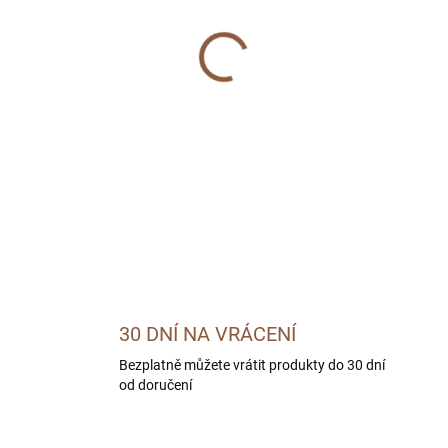
MŮŽEME DORUČIT DO:
13.8.2
−
+
DETAILNÍ INFORMACE
ZEPTAT SE
30 DNÍ NA VRÁCENÍ
Bezplatně můžete vrátit produkty do 30 dní
od doručení