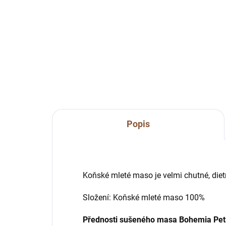
Do košíku
Holi
mas
Kompletní granule s koňským
star
masem s mořskou řasou. Ideální
pro dospělé psy, včetně těch s
nadváhou.
Popis
Koňské mleté maso je velmi chutné, dietn
Složení: Koňské mleté maso 100%
Přednosti sušeného masa Bohemia Pet