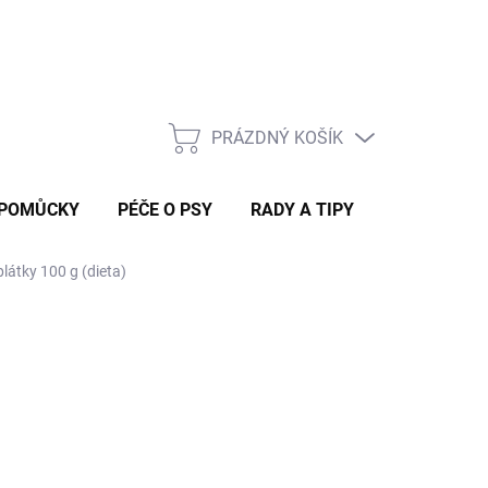
Rady a tipy
PRÁZDNÝ KOŠÍK
NÁKUPNÍ
KOŠÍK
 POMŮCKY
PÉČE O PSY
RADY A TIPY
átky 100 g (dieta)
 DORUČÍME DO 4 PRAC. DNÍ