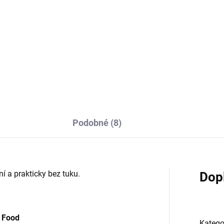
Do košíku
stické granule s krůtím
em. Vhodné pro dospělé i
Kompletní granule s kachním
ší psy.
masem s mořskou řasou. Ideá
pro dospělé psy, včetně těch s
nadváhou.
Podobné (8)
í a prakticky bez tuku.
Dop
 Food
Katego