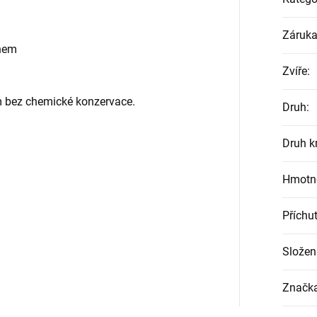
Záruk
hem
Zvíře
:
m bez chemické konzervace.
Druh
:
Druh k
Hmotno
Příchu
Složen
Značk