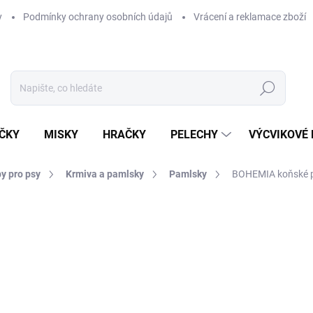
y
Podmínky ochrany osobních údajů
Vrácení a reklamace zboží
Hledat
ČKY
MISKY
HRAČKY
PELECHY
VÝCVIKOVÉ
y pro psy
Krmiva a pamlsky
Pamlsky
BOHEMIA koňské pl
ní
ZNAČKA:
BOHEMIA
140 Kč
Měrná
1 400 Kč / 1 kg
cena:
SKLADEM U DODAVATELE -