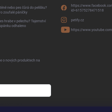
https://www.facebook.com
těně nebo pes čůrá do pelíšku?
id=61575278471518
ro zoufalé páníčky
petify.cz
es hrabe v pelechu? Tajemství
 spánku odhaleno
https://www.youtube.com
ce o nových produktech na
sobních údajů