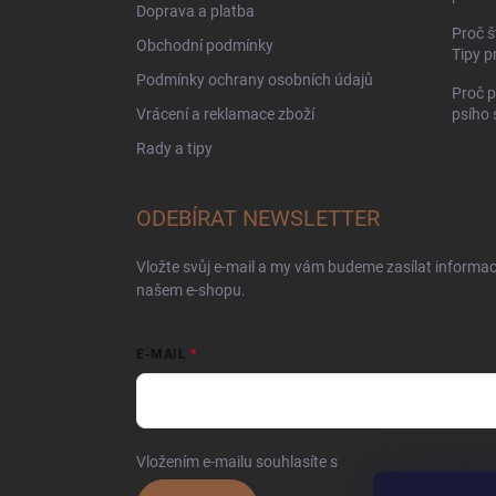
Doprava a platba
Proč š
Obchodní podmínky
Tipy p
Podmínky ochrany osobních údajů
Proč p
Vrácení a reklamace zboží
psího
Rady a tipy
ODEBÍRAT NEWSLETTER
Vložte svůj e-mail a my vám budeme zasílat informa
našem e-shopu.
E-MAIL
Vložením e-mailu souhlasíte s
podmínkami ochrany o