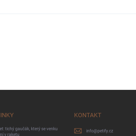
INKY
KONTAKT
t: tichý gaučák, který se venku
info
@
petify.cz
í v raketu