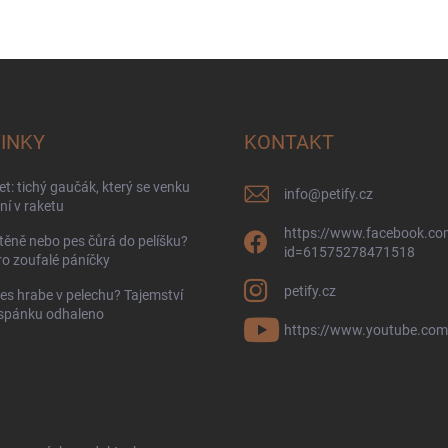
INKY
KONTAKT
t: tichý gaučák, který se venku
info
@
petify.cz
í v raketu
https://www.facebook.com
těně nebo pes čůrá do pelíšku?
id=61575278471518
ro zoufalé páníčky
petify.cz
es hrabe v pelechu? Tajemství
 spánku odhaleno
https://www.youtube.com