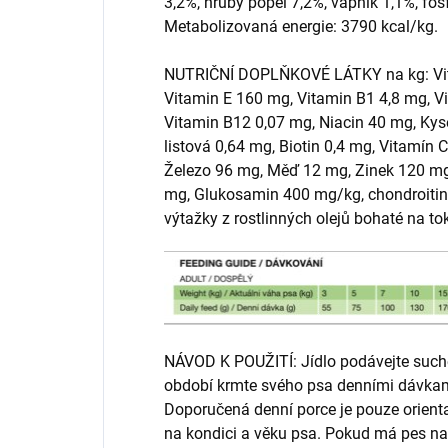
3,2%, hrubý popel 7,2%, vápník 1,1%, fos
Metabolizovaná energie: 3790 kcal/kg.
NUTRIČNÍ DOPLŇKOVÉ LÁTKY na kg: Vita
Vitamin E 160 mg, Vitamin B1 4,8 mg, V
Vitamin B12 0,07 mg, Niacin 40 mg, Kys
listová 0,64 mg, Biotin 0,4 mg, Vitamín
Železo 96 mg, Měď 12 mg, Zinek 120 mg
mg, Glukosamin 400 mg/kg, chondroitin 
výtažky z rostlinných olejů bohaté na tok
NÁVOD K POUŽITÍ: Jídlo podávejte such
období krmte svého psa denními dávkam
Doporučená denní porce je pouze orient
na kondici a věku psa. Pokud má pes na