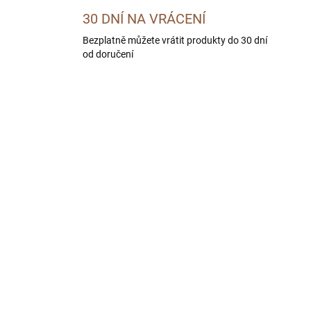
30 DNÍ NA VRÁCENÍ
Bezplatně můžete vrátit produkty do 30 dní
od doručení
SKLADEM U DODAVATELE -
SKLADEM U DODAVATE
DORUČÍME DO 4 PRAC. DNÍ
DORUČÍME DO 4 PRAC.
HEMIA Zvěřinové
BOHEMIA Bažantí mas