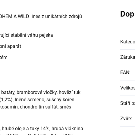
Dop
BOHEMIA WILD lines z unikátních zdrojů
ující stabilní váhu pejska
Katego
bní aparát
Záruk
stém
EAN
:
Veliko
batáty, bramborové vločky, hovězí tuk
(1,2%), lněné semeno, sušený kořen
Stáří p
lukosamin, chondroitin sulfát, směs
Zvíře
:
rubé oleje a tuky 14%, hrubá vláknina