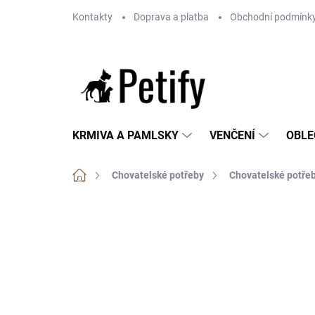
Přejít
Kontakty
Doprava a platba
Obchodní podmínk
na
obsah
KRMIVA A PAMLSKY
VENČENÍ
OBLE
Domů
Chovatelské potřeby
Chovatelské potřeb
Neohodnoceno
Podrobnosti hodnoce
BEZ OBILOVIN