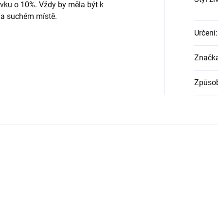
vku o 10%. Vždy by měla být k
 na suchém místě.
Určení
:
Značk
Způsob