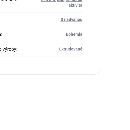
aktivita
S nadváhou
a
:
Bohemia
 výroby
:
Extrudované