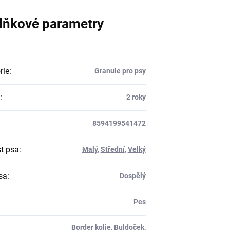
lňkové parametry
rie
:
Granule pro psy
a
:
2 roky
8594199541472
st psa
:
Malý
,
Střední
,
Velký
sa
:
Dospělý
Pes
Border kolie
,
Buldoček
,