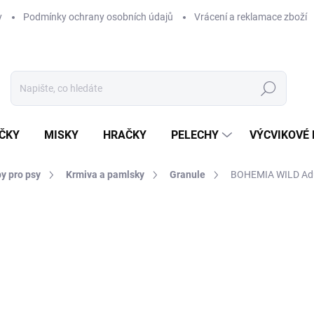
y
Podmínky ochrany osobních údajů
Vrácení a reklamace zboží
Hledat
ČKY
MISKY
HRAČKY
PELECHY
VÝCVIKOVÉ
y pro psy
Krmiva a pamlsky
Granule
BOHEMIA WILD Adul
ní
ZNAČKA:
BOHEMIA
1 173 Kč
Měrná
117,30 Kč / 1 kg
cena:
SKLADEM U DODAVATELE -