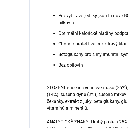
Pro vybíravé jedlíky jsou tu nové 
bílkovin
Optimální kalorické hladiny podpor
Chondroprotektiva pro zdravý klou
Betaglukany pro silný imunitní sy
Bez obilovin
SLOŽENÍ: sušené zvěřinové maso (35%), 
(14%), sušená dýně (2%), sušená mrkev 
čekanky, extrakt z juky, beta glukany, g
vitamínů a minerálů.
ANALYTICKÉ ZNAKY: Hrubý protein 25%, h