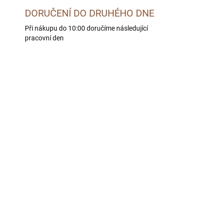
DORUČENÍ DO DRUHÉHO DNE
Při nákupu do 10:00 doručíme následující
pracovní den
LE -
SKLADEM U DODAVATELE -
 DNÍ
DORUČÍME DO 4 PRAC. DNÍ
o
BOHEMIA Kozí maso ve