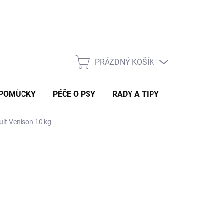
Rady a tipy
PRÁZDNÝ KOŠÍK
NÁKUPNÍ
KOŠÍK
 POMŮCKY
PÉČE O PSY
RADY A TIPY
t Venison 10 kg
 DORUČÍME DO 4 PRAC. DNÍ