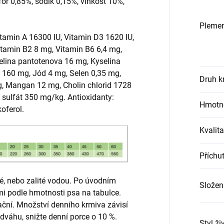
for 0,85%, sodík 0,15%, vlhkost 10%,
Pleme
min A 16300 IU, Vitamin D3 1620 IU,
itamin B2 8 mg, Vitamin B6 6,4 mg,
elina pantotenova 16 mg, Kyselina
 C 160 mg, Jód 4 mg, Selen 0,35 mg,
Druh k
, Mangan 12 mg, Cholin chlorid 1728
sulfát 350 mg/kg. Antioxidanty:
Hmotno
oferol.
Kvalita
Příchu
é, nebo zalité vodou. Po úvodním
Složen
i podle hmotnosti psa na tabulce.
ační. Množství denního krmiva závisí
dváhu, snižte denní porce o 10 %.
Styl ži