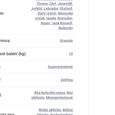
Čivava
,
Chrt
,
Jezevčík
,
Jorkšír
,
Labrador
,
Staford
,
no
:
Zlatý retrívr
,
Německý
ovčák
,
Husky
,
Rotvajler
,
Boxer
,
Jack Russell
,
Bulteriér
rmiva
:
Granule
st balení (kg)
:
10
:
Superprémiové
ť
:
Zvěřina
Bez kuřecího masa
,
Bez
í
:
obilovin
,
Monoproteinové
Nízká aktivita
,
Běžná
vota psa
:
aktivita
,
Nadprůměrná