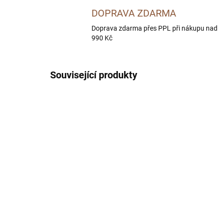
DOPRAVA ZDARMA
Doprava zdarma přes PPL při nákupu nad
990 Kč
Související produkty
SKLADEM U DODAVATELE -
DORUČÍME DO 4 PRAC. DNÍ
BOHEMIA Slepičí maso
BO