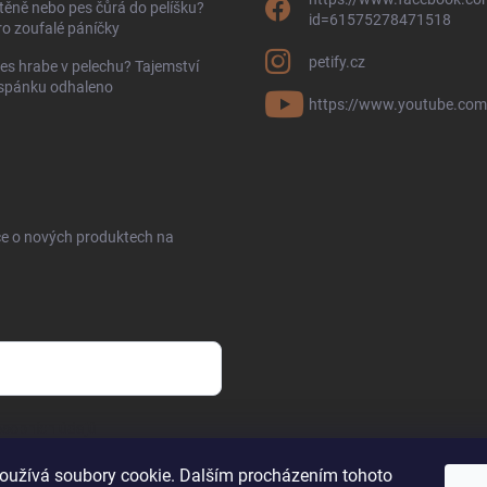
těně nebo pes čůrá do pelíšku?
id=61575278471518
ro zoufalé páníčky
petify.cz
es hrabe v pelechu? Tajemství
 spánku odhaleno
https://www.youtube.com
ce o nových produktech na
sobních údajů
oužívá soubory cookie. Dalším procházením tohoto