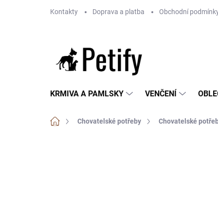
Přejít
Kontakty
Doprava a platba
Obchodní podmínk
na
obsah
KRMIVA A PAMLSKY
VENČENÍ
OBLE
Domů
Chovatelské potřeby
Chovatelské potřeb
Neohodnoceno
Podrobnosti hodnoce