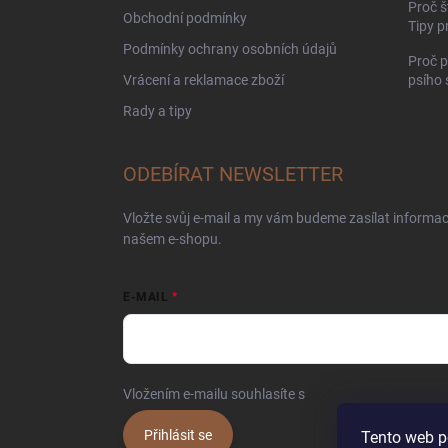
Proč š
Obchodní podmínky
Tipy p
Podmínky ochrany osobních údajů
Proč p
Vrácení a reklamace zboží
psího
Rady a tipy
ODEBÍRAT NEWSLETTER
Vložte svůj e-mail a my vám budeme zasílat informa
našem e-shopu.
E-MAIL
Vložením e-mailu souhlasíte s
podmínkami ochrany o
Přihlásit se
Tento web p