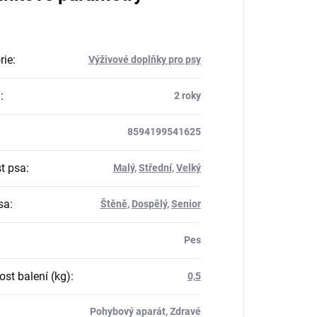
rie
:
Výživové doplňky pro psy
a
:
2 roky
8594199541625
st psa
:
Malý
,
Střední
,
Velký
sa
:
Štěně
,
Dospělý
,
Senior
Pes
st balení (kg)
:
0,5
Pohybový aparát, Zdravé