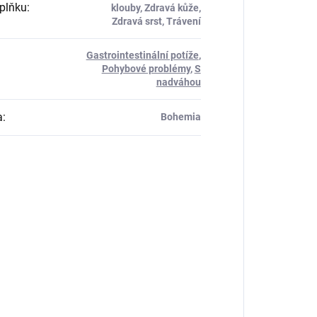
plňku
:
klouby, Zdravá kůže,
Zdravá srst, Trávení
Gastrointestinální potíže
,
Pohybové problémy
,
S
nadváhou
a
:
Bohemia