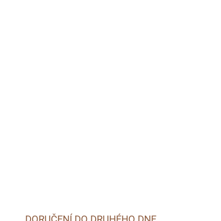
MOŽNOSTI DORUČENÍ
026
Přidat do košíku
DORUČENÍ DO DRUHÉHO DNE