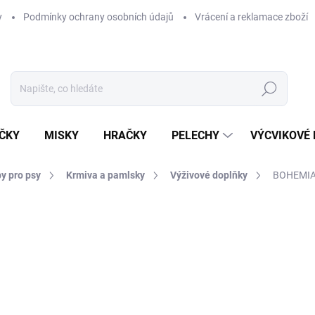
y
Podmínky ochrany osobních údajů
Vrácení a reklamace zboží
Hledat
ČKY
MISKY
HRAČKY
PELECHY
VÝCVIKOVÉ
y pro psy
Krmiva a pamlsky
Výživové doplňky
BOHEMIA 
ní
ZNAČKA:
BOHEMIA
338 Kč
Měrná
676 Kč / 1 kg
cena:
SKLADEM U DODAVATELE -