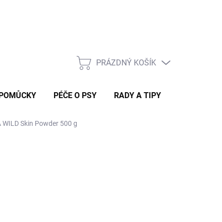
Rady a tipy
PRÁZDNÝ KOŠÍK
NÁKUPNÍ
KOŠÍK
 POMŮCKY
PÉČE O PSY
RADY A TIPY
WILD Skin Powder 500 g
 DORUČÍME DO 4 PRAC. DNÍ