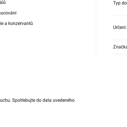
álů
Typ do
hucování
ie a konzervantů
Určení
:
Značk
suchu. Spotřebujte do data uvedeného