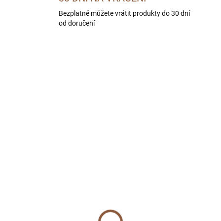
Bezplatně můžete vrátit produkty do 30 dní
od doručení
ILOVIN
BEZ OBILOVIN
SKLADEM U DODAVATELE -
SKLADEM U DODAVATE
DORUČÍME DO 4 PRAC. DNÍ
DORUČÍME DO 4 PRAC.
HEMIA GLAZED
BOHEMIA WILD Adult
lt/Active Beef 2 kg
Wild Boar 10 kg