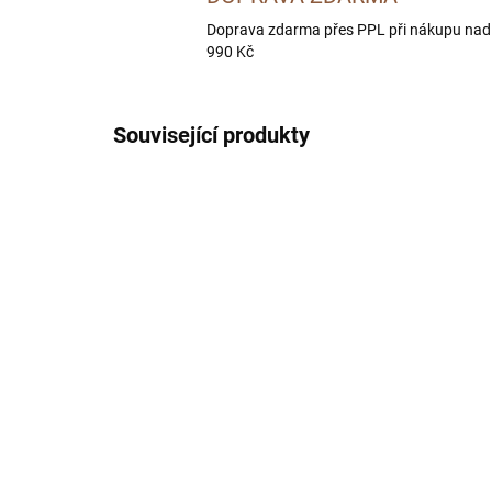
Doprava zdarma přes PPL při nákupu nad
990 Kč
Související produkty
DOPORUČUJEME
BEZ OB
BEZ OBILOVIN
SKLADEM
(1 KS)
BOHEMIA WILD Adult
BO
Lamb 10 kg
Adu