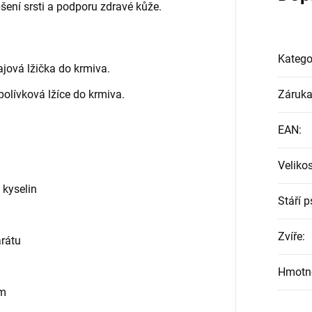
šení srsti a podporu zdravé kůže.
Katego
ajová lžička do krmiva.
olívková lžíce do krmiva.
Záruk
EAN
:
Veliko
 kyselin
Stáří p
Zvíře
:
rátu
Hmotno
ím