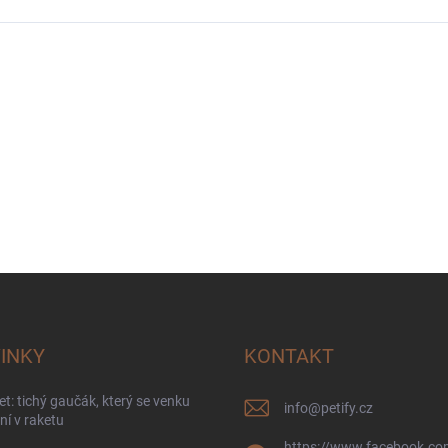
INKY
KONTAKT
t: tichý gaučák, který se venku
info
@
petify.cz
í v raketu
https://www.facebook.com