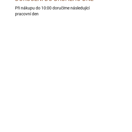
Při nákupu do 10:00 doručíme následující
pracovní den
CITLIVÉ ZAŽÍVÁNÍ
LE -
SKLADEM U DODAVATELE -
 DNÍ
DORUČÍME DO 4 PRAC. DNÍ
BOHEMIA DIET Digest
Support 2 kg