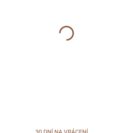
MŮŽEME DORUČIT DO:
11.8.2
−
+
DETAILNÍ INFORMACE
ZEPTAT SE
30 DNÍ NA VRÁCENÍ