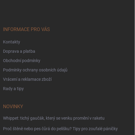
á
p
a
t
í
INFORMACE PRO VÁS
Kontakty
Doprava a platba
Obchodní podmínky
Podmínky ochrany osobních údajů
Vrácení a reklamace zboží
Rady a tipy
NOVINKY
Whippet: tichý gaučák, který se venku promění v raketu
Proč štěně nebo pes čůrá do pelíšku? Tipy pro zoufalé páníčky