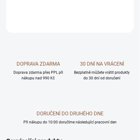
a posiluje čelisti přirozeně.
DETAILNÍ INFORMACE
ZEPTAT SE
DOPRAVA ZDARMA
30 DNÍ NA VRÁCENÍ
Doprava zdarma přes PPL při
Bezplatně můžete vrátit produkty
nákupu nad 990 Kč
do 30 dní od doručení
DORUČENÍ DO DRUHÉHO DNE
Při nákupu do 10:00 doručíme následující pracovní den