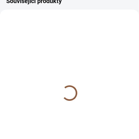
Související produkty
AKČNÍ CENA
AKČNÍ CENA
SKLADEM
SKLADEM
(>5 KS)
(3 KS)
Protihltací miska pro psa
Keramická miska s
Lappy zelená
podložkou Muncher bílá
89 Kč
289 Kč
Do košíku
Detail
Zelená protihltací miska Lappy –
Keramická miska Muncher bílá –
zpomalí krmení, podporuje
elegantní design s dřevěnou
zdravé trávení, protiskluzová
podložkou, ideální pro malé a
úprava.
střední psy nebo kočky.