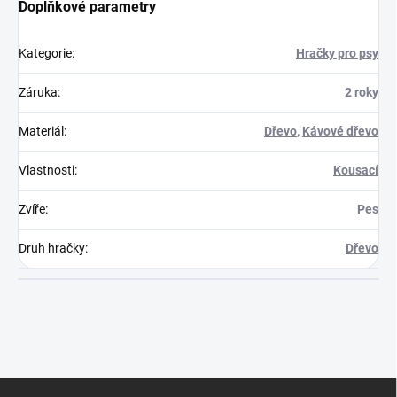
Doplňkové parametry
Kategorie
:
Hračky pro psy
Záruka
:
2 roky
Materiál
:
Dřevo
,
Kávové dřevo
Vlastnosti
:
Kousací
Zvíře
:
Pes
Druh hračky
:
Dřevo
Z