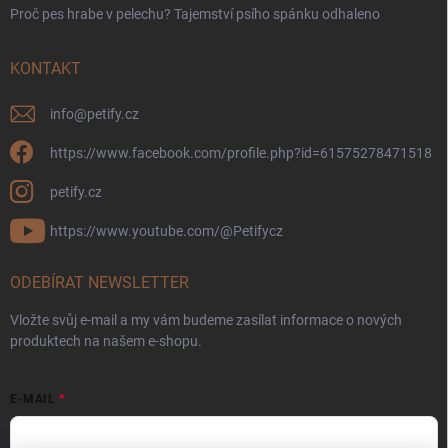
Proč pes hrabe v pelechu? Tajemství psího spánku odhaleno
KONTAKT
info
@
petify.cz
https://www.facebook.com/profile.php?id=61575278471518
petify.cz
https://www.youtube.com/@Petifycz
ODEBÍRAT NEWSLETTER
Vložte svůj e-mail a my vám budeme zasílat informace o nových
produktech na našem e-shopu.
E-MAIL