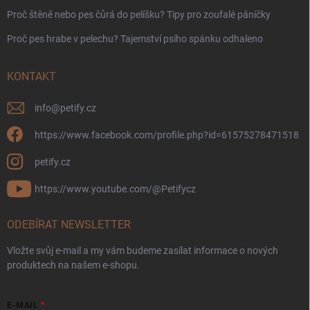
Proč štěně nebo pes čůrá do pelíšku? Tipy pro zoufalé páníčky
Proč pes hrabe v pelechu? Tajemství psího spánku odhaleno
KONTAKT
info
@
petify.cz
https://www.facebook.com/profile.php?id=61575278471518
petify.cz
https://www.youtube.com/@Petifycz
ODEBÍRAT NEWSLETTER
Vložte svůj e-mail a my vám budeme zasílat informace o nových
produktech na našem e-shopu.
E-MAIL