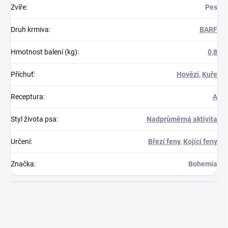
Zvíře
:
Pes
Druh krmiva
:
BARF
Hmotnost balení (kg)
:
0,8
Příchuť
:
Hovězí
,
Kuře
Receptura
:
A
Styl života psa
:
Nadprůměrná aktivita
Určení
:
Březí feny
,
Kojící feny
Značka
:
Bohemia