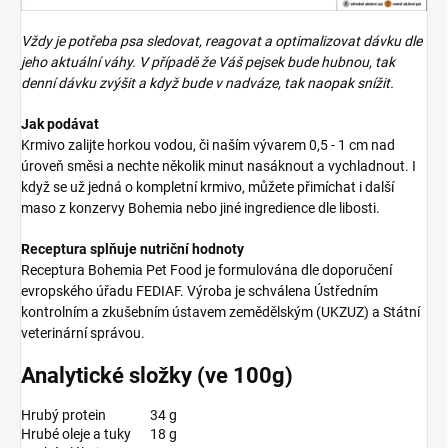
Vždy je potřeba psa sledovat, reagovat a optimalizovat dávku dle
jeho aktuální váhy. V případě že Váš pejsek bude hubnou, tak
denní dávku zvýšit a když bude v nadváze, tak naopak snížit.
Jak podávat
Krmivo zalijte horkou vodou, či naším vývarem 0,5 - 1 cm nad
úroveň směsi a nechte několik minut nasáknout a vychladnout. I
když se už jedná o kompletní krmivo, můžete přimíchat i další
maso z konzervy Bohemia nebo jiné ingredience dle libosti.
Receptura splňuje nutriční hodnoty
Receptura Bohemia Pet Food je formulována dle doporučení
evropského úřadu FEDIAF. Výroba je schválena Ústředním
kontrolním a zkušebním ústavem zemědělským (UKZUZ) a Státní
veterinární správou.
Analytické složky (ve 100g)
Hrubý protein
34 g
Hrubé oleje a tuky
18 g