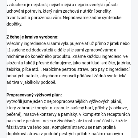
vzduchem je nejstarší, nejšetrnější a nejpřirozenější způsob
uchování potravin, který nám zachová nutriční benefity,
trvanlivost a přirozenou vůni. Nepřidáváme žádné syntetické
doplňky.
Z čeho je krmivo vyrobeno:
Všechny ingredience si sami vykupujeme ať už přímo z jatek nebo
již sušené od dodavatelů a dále si je sami zpracováváme a
mícháme do konečného produktu. Známe každou ingredienci ve
složení a také ji přesně definujeme, jako například: srdíčko, jatýrka,
žebírka, plíce atd... Nabízíme pestrou stravu pro psy z ingrediencí
bohatých natolik, abychom nemuseli přidávat žádná syntetická
aditiva v jakékoliv podobě.
Propracovaný výživový plán:
Vytvořili jsme jeden z nejpropracovanějších výživových plánů,
který zahrnuje kompletní granule, sušený barf, přílohy (vločkové,
pečené), masové konzervy a pamlsky. V kompletních recepturách
naleznete pestrost nejen v živočišné, ale i rostlinné části v každé
fázi života Vašeho psa. Kompletní stravou se nám prolíná
doplňková strava v podobě pestrých příloh k našim masovým