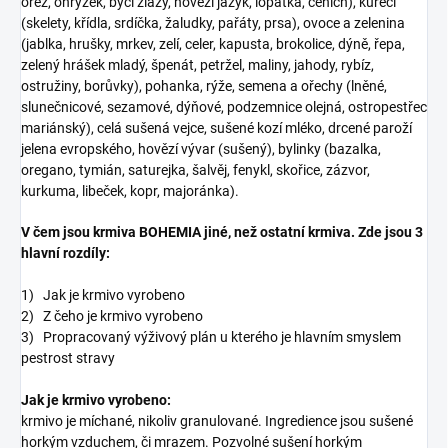
ořez, ohryzek, býčí žlázy, hovězí jazyk, lopatka, čenich), kuřecí
(skelety, křídla, srdíčka, žaludky, pařáty, prsa), ovoce a zelenina
(jablka, hrušky, mrkev, zelí, celer, kapusta, brokolice, dýně, řepa,
zelený hrášek mladý, špenát, petržel, maliny, jahody, rybíz,
ostružiny, borůvky), pohanka, rýže, semena a ořechy (lněné,
slunečnicové, sezamové, dýňové, podzemnice olejná, ostropestřec
mariánský), celá sušená vejce, sušené kozí mléko, drcené paroží
jelena evropského, hovězí vývar (sušený), bylinky (bazalka,
oregano, tymián, saturejka, šalvěj, fenykl, skořice, zázvor,
kurkuma, libeček, kopr, majoránka).
V čem jsou krmiva BOHEMIA jiné, než ostatní krmiva. Zde jsou 3
hlavní rozdíly:
1) Jak je krmivo vyrobeno
2) Z čeho je krmivo vyrobeno
3) Propracovaný výživový plán u kterého je hlavním smyslem
pestrost stravy
Jak je krmivo vyrobeno:
krmivo je míchané, nikoliv granulované. Ingredience jsou sušené
horkým vzduchem, či mrazem. Pozvolné sušení horkým