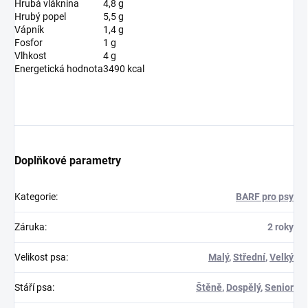
Hrubá vláknina
4,8 g
Hrubý popel
5,5 g
Vápník
1,4 g
Fosfor
1 g
Vlhkost
4 g
Energetická hodnota
3490 kcal
Doplňkové parametry
Kategorie
:
BARF pro psy
Záruka
:
2 roky
Velikost psa
:
Malý
,
Střední
,
Velký
Stáří psa
:
Štěně
,
Dospělý
,
Senior