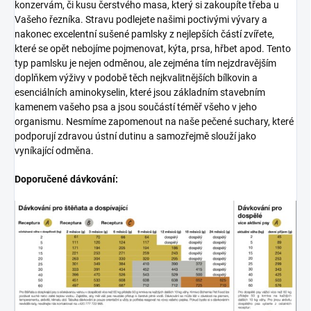
konzervám, či kusu čerstvého masa, který si zakoupíte třeba u
Vašeho řezníka. Stravu podlejete našimi poctivými vývary a
nakonec excelentní sušené pamlsky z nejlepších částí zvířete,
které se opět nebojíme pojmenovat, kýta, prsa, hřbet apod. Tento
typ pamlsku je nejen odměnou, ale zejména tím nejzdravějším
doplňkem výživy v podobě těch nejkvalitnějších bílkovin a
esenciálních aminokyselin, které jsou základním stavebním
kamenem vašeho psa a jsou součástí téměř všeho v jeho
organismu. Nesmíme zapomenout na naše pečené suchary, které
podporují zdravou ústní dutinu a samozřejmě slouží jako
vyníkající odměna.
Doporučené dávkování: