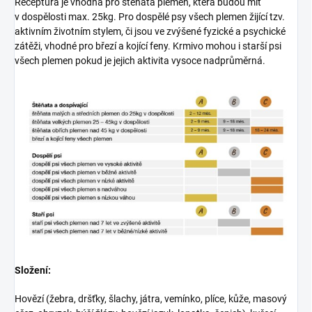
Receptura je vhodná pro štěňata plemen, která budou mít
v dospělosti max. 25kg. Pro dospělé psy všech plemen žijící tzv.
aktivním životním stylem, či jsou ve zvýšené fyzické a psychické
zátěži, vhodné pro březí a kojící feny. Krmivo mohou i starší psi
všech plemen pokud je jejich aktivita vysoce nadprůměrná.
Složení:
Hovězí (žebra, dršťky, šlachy, játra, vemínko, plíce, kůže, masový